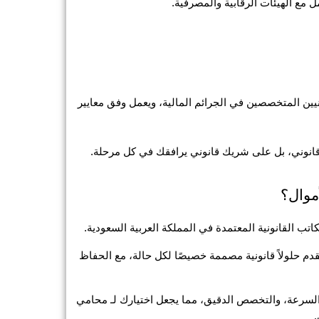
ل مع الهيئات الرقابية والمصرفية.
مكتب المحامي ناجي العصيمي يتميز بضمّه نخبة من المستشارين القانونيين المتخصصين في الجرائم المالية، ويعمل وفق معايير 
موال؟
اتب القانونية المعتمدة في المملكة العربية السعودية.
 يتميز المكتب بفريق متخصص من المحامين في قضايا غسل الأموال، ويُقدم حلولاً قانونية مصممة خصيصًا لكل حالة، مع الحفاظ 
ويحرص المكتب على بناء علاقة طويلة الأمد مع عملائه تقوم على الثقة، السرعة، والتخصص الدقيق، مما يجعل اختيارك لـ محامي 
.