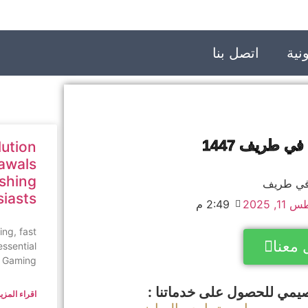
نية
اتصل بنا
 طريف 1447
lution
awals
ishing
siasts
1, 2025
2:49 م
ing, fast
 معنا
essential
n Gaming,
يمي للحصول على خدماتنا :
اقراء المزيد