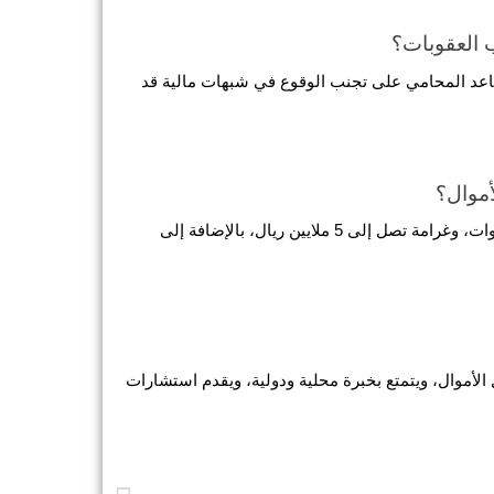
العقوبات؟
 من خلال تقديم استشارات استباقية وفهم القوانين المحلية والدولية، يساعد المحامي على تجنب الوقوع في شبهات مالية قد 
أموال؟
 يعاقب القانون السعودي على جريمة غسل الأموال بالسجن حتى 10 سنوات، وغرامة تصل إلى 5 ملايين ريال، بالإضافة إلى 
 يجب التأكد من أن المحامي مرخص، لديه سجل نجاحات في قضايا غسل الأموال، ويتمتع بخبرة محلية ودولية، ويقدم استشارات 