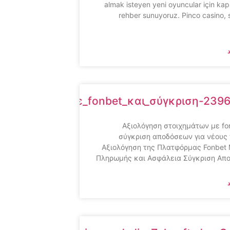
almak isteyen yeni oyuncular için kap
rehber sunuyoruz. Pinco casino,
στοιχημάτων_με_fonbet_και_σύγκριση-239
Αξιολόγηση στοιχημάτων με fo
σύγκριση αποδόσεων για νέους
Αξιολόγηση της Πλατφόρμας Fonbet
Πληρωμής και Ασφάλεια Σύγκριση Απ