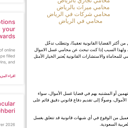
محامي تجاري بالرياض
محامي ميراث بالرياض
محامي شركات في الرياض
محامي في الرياض
tions
 your
wards
في عالم مليء بالتطورات المالية والتجارية، أصبحت قضايا غسل الأموال من أكثر القضايا القانونية تعقيدًا، وتتطلب تدخّل 
of online
متخصص يمتلك الكفاءة والخبرة لفهم تفاصيلها الفنية والقانونية الدقيقة، ولهذا السبب إذا كنت تبحث عن محامي غسل الاموال 
pe filled
في طريف يتمتع بثقة ومصداقية عالية، فإن مكتب المحامي ناجي العصيمي للمحاماة والاستشارات القانونية يُعتبر الخيار الأمثل 
wins, and
اقراء المزيد
يؤدي محامي غسل الاموال في طريف دورًا جوهريًا في تمثيل العملاء المتهمين أو المشتبه بهم في قضايا غسل الأموال، سواء 
كانوا أفرادًا أو شركات، تبدأ مهمته من دراسة تفاصيل القضية وفهم حركة الأموال، وصولًا إلى تقديم دفاع قانوني دقيق قائم على 
ncular
ehberi
ولا يتوقف دوره عند ذلك، بل يمتد إلى تقديم استشارات استباقية تمنع العميل من الوقوع في أي شبهات قانونية قد تتعلق بغسل 
yer
ربية السعودية.