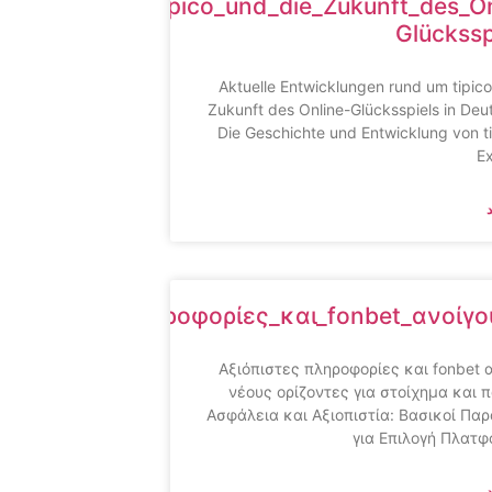
gen_rund_um_tipico_und_die_Zukunft_des_On
Glückssp
Aktuelle Entwicklungen rund um tipico
Zukunft des Online-Glücksspiels in Deu
Die Geschichte und Entwicklung von ti
E
ξιόπιστες_πληροφορίες_και_fonbet_ανοίγο
Αξιόπιστες πληροφορίες και fonbet 
νέους ορίζοντες για στοίχημα και π
Ασφάλεια και Αξιοπιστία: Βασικοί Πα
για Επιλογή Πλατ