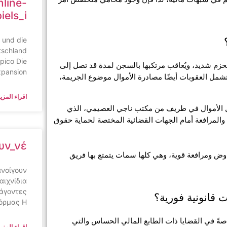
line-
iels_i
 und die
tschland
pico Die
تُعتبر جريمة غسل الأموال من الجرائم التي تواجهها السلطات السعودية بحزم شديد، ويُعاقب مرتكبها بالسجن لمدة قد تصل إلى 
xpansion
10 سنوات، بالإضافة إلى غرامة مالية تصل إلى 5 ملايين ريال سعودي، وتشمل العقوبات أيضًا مصادرة الأموال موضوع الجريمة، 
اقراء المزيد
في مواجهة هذا النوع من العقوبات، تظهر أهمية اللجوء إلى محامي غسل الأموال في طريف من مكتب ناجي العصيمي، الذي 
يتمتع بخبرة واسعة في تقديم الدفوع القانونية والاعتراضات الإجرائية، بل والمرافعة أمام الجهات القضائية المختصة لحماية حقوق 
υν_νέ
 هذا الدور القانوني يتطلب معرفة دقيقة بالأنظمة، إضافة إلى مهارات تفاوض ومرافعة قوية، وهي كلها سمات يتمتع بها فريق 
ανοίγουν
αιχνίδια
ράγοντες
قانونية فورية؟
φόρμας Η
نعم، يقدم محامي غسل الأموال في طريف استشارات قانونية عاجلة، خاصةً في القضايا ذات الطابع المالي الحساس والتي 
اقراء المزيد