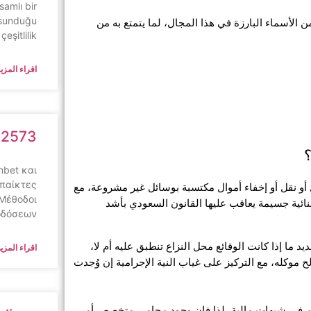
samlı bir
 sunduğu
 ويُعد محامي غسل الأموال في طريف بمكتب المحامي ناجي العصيمي من الأسماء البارزة في هذا المجال، لما يتمتع به من 
çeşitlilik
اقراء المزيد
62573
nbet και
 παίκτες
تعرف جريمة غسل الأموال في المملكة بأنها: كل عملية تهدف إلى تحويل أو نقل أو إخفاء أموال مكتسبة بوسائل غير مشروعة، مع 
 Μέθοδοι
العلم بذلك، بغرض إخفاء مصدرها الحقيقي. ويصنف هذا الفعل كجريمة جنائية جسيمة يعاقب عليها القانون السعودي بأشد 
οδόσεων
يعمل محامي غسل الأموال في طريف على تفسير هذا التعريف بدقة وتحديد ما إذا كانت الوقائع محل النزاع تنطبق عليه أم لا، 
اقراء المزيد
فالمحامي المحترف لا يكتفي بالمرافعة، بل يُعيد بناء سردية القضية لصالح موكله، مع التركيز على غياب النية الإجرامية إن وُجدت 
 ومع كثرة المعاملات المالية الحديثة وتعقيداتها، قد يقع البعض دون علمهم في شبهات مالية، لذا فإن وجود محامي متخصص أمر 