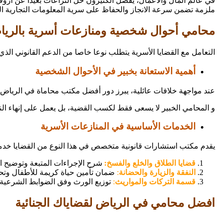
في عالم المال والأعمال، يفضل الكثيرون حل النزاعات بعيدا عن ارو
ملزمة تضمن سرعة الانجاز والحفاظ على سرية المعلومات التجارية ا
محامي أحوال شخصية ومنازعات أسرية بالري
التعامل مع القضايا الأسرية يتطلب نوعا خاصا من الدعم القانوني الذ
أهمية الاستعانة بخبير في الأحوال الشخصية
عند مواجهة خلافات عائلية، يبرز دور أفضل مكتب محاماة في الرياض
و المحامي الخبير لا يسعى فقط لكسب القضية، بل يعمل على إنهاء النزا
الخدمات الأساسية في المنازعات الأسرية
يقدم مكتب استشارات قانونية متخصص في هذا النوع من القضايا خد
قضايا الطلاق والخلع والفسخ:
شرح الإجراءات المتبعة وتوضيح ا
النفقة والزيارة والحضانة
:
ضمان تأمين حياة كريمة للأطفال وتحد
قسمة التركات والمواريث
:
توزيع الورث وفق الضوابط الشرعية و
افضل محامي في الرياض لقضاياك الجنائية