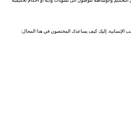
 التحكيم والوساطة للوصول الى تسويات ودية او احكام تحكيمية
انب الإنسانية. إليك كيف يساعدك المختصون في هذا المجال: