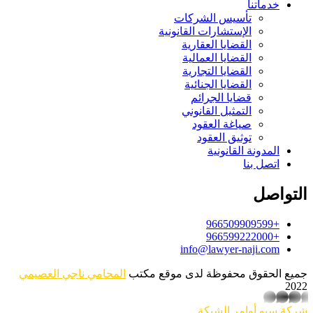
خدماتنا
تأسيس الشركات
الإستشارات القانونية
القضايا العقارية
القضايا العمالية
القضايا التجارية
القضايا الجنائية
قضايا الجرائم
التمثيل القانوني
صياغة العقود
توثيق العقود
المدونة القانونية
اتصل بنا
التواصل
+966509909599
+966599222000
info@lawyer-naji.com
جميع الحقوق محفوظة لدى موقع مكتب
المحامي ناجي العصيمي
2022
whatsapp
شركة سيو
أوامر الشبكة