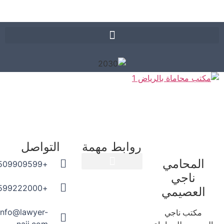
روابط مهمة
التواصل
المحامي
+966509909599
ناجي
المدونة القانونية
+966599222000
العصيمي
info@lawyer-
مكتب ناجي