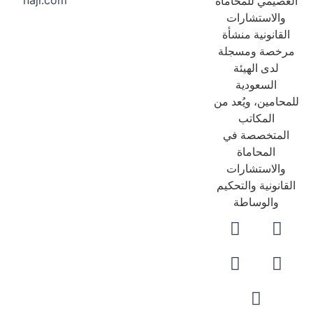
naji.com
عصيمي للمحاماة
والاستشارات
لقانونية منشأة
رخصة ومسجلة
لدى الهيئة
السعودية
حامين، ويُعد من
المكاتب
لمتخصصة في
المحاماة
والاستشارات
قانونية والتحكيم
والوساطة