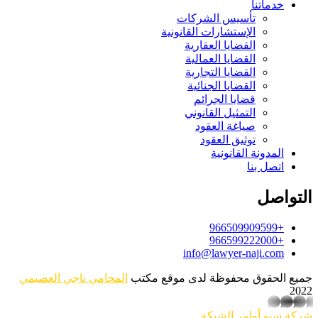
خدماتنا
تأسيس الشركات
الإستشارات القانونية
القضايا العقارية
القضايا العمالية
القضايا التجارية
القضايا الجنائية
قضايا الجرائم
التمثيل القانوني
صياغة العقود
توثيق العقود
المدونة القانونية
اتصل بنا
التواصل
+966509909599
+966599222000
info@lawyer-naji.com
جميع الحقوق محفوظة لدى موقع مكتب
المحامي ناجي العصيمي
2022
whatsapp
شركة سيو
أوامر الشبكة