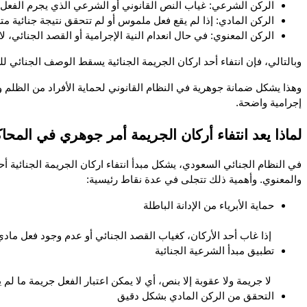
الركن الشرعي: غياب النص القانوني أو الشرعي الذي يجرم الفعل يع
الركن المادي: إذا لم يقع فعل ملموس أو لم تتحقق نتيجة جنائية متر
الركن المعنوي: في حال انعدام النية الإجرامية أو القصد الجنائي، ل
وبالتالي، فإن انتفاء أحد اركان الجريمة الجنائية يسقط الوصف الجنائي لل
إجرامية واضحة.
لماذا يعد انتفاء أركان الجريمة أمر جوهري في المح
والمعنوي. وأهمية ذلك تتجلى في عدة نقاط رئيسية:
حماية الأبرياء من الإدانة الباطلة
 إذا غاب أحد الأركان، كغياب القصد الجنائي أو عدم وجود فعل مادي ملموس، فلا مجال لإدانة الشخص. وهذا يضمن عدم ظلم الأفراد أو تحميلهم مسؤولية لم تثبت بالأدلة.
تطبيق مبدأ الشرعية الجنائية
 لا جريمة ولا عقوبة إلا بنص، أي لا يمكن اعتبار الفعل جريمة ما لم يرد نص قانوني أو شرعي يجرمه. وهذا يحفظ حقوق الأفراد ويمنع التعسف في استخدام السلطة.
التحقق من الركن المادي بشكل دقيق