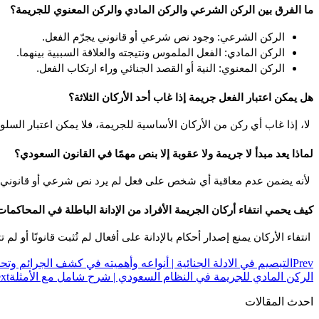
ما الفرق بين الركن الشرعي والركن المادي والركن المعنوي للجريمة؟
الركن الشرعي: وجود نص شرعي أو قانوني يجرّم الفعل.
الركن المادي: الفعل الملموس ونتيجته والعلاقة السببية بينهما.
الركن المعنوي: النية أو القصد الجنائي وراء ارتكاب الفعل.
هل يمكن اعتبار الفعل جريمة إذا غاب أحد الأركان الثلاثة؟
 لا، إذا غاب أي ركن من الأركان الأساسية للجريمة، فلا يمكن اعتبار السلوك جريمة، وبالتالي لا توقع أي عقوبة.
لماذا يعد مبدأ لا جريمة ولا عقوبة إلا بنص مهمًا في القانون السعودي؟
 لأنه يضمن عدم معاقبة أي شخص على فعل لم يرد نص شرعي أو قانوني يجرمه، ما يحمي الأفراد من التعسف والظلم.
كيف يحمي انتفاء أركان الجريمة الأفراد من الإدانة الباطلة في المحاكما
 انتفاء الأركان يمنع إصدار أحكام بالإدانة على أفعال لم تُثبت قانونًا أو لم تتوافر فيها النية أو الفعل المادي، وهو ما يحمي الأبرياء من العقاب.
Prev
التبصيم في الادلة الجنائية | أنواعه وأهميته في كشف الجرائم وتحق
الركن المادي للجريمة في النظام السعودي | شرح شامل مع الأمثلة
xt
احدث المقالات