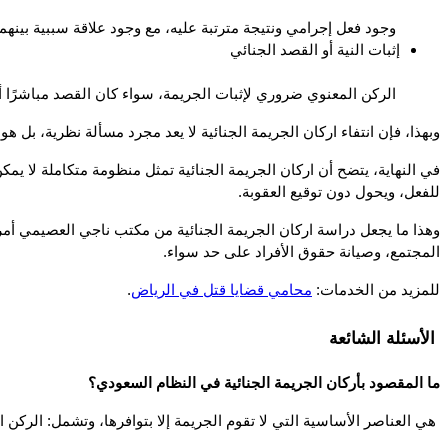
 وجود فعل إجرامي ونتيجة مترتبة عليه، مع وجود علاقة سببية بينهما، أمر أساسي. فإذا انتفى أي عنصر من هذه العناصر، اعتبر الفعل غير مكتمل الأركان ولا يمكن وصفه بالجريمة.
إثبات النية أو القصد الجنائي
 الركن المعنوي ضروري لإثبات الجريمة، سواء كان القصد مباشرًا أو عن طريق الإهمال الجسيم. غياب هذا القصد يعني أن الفعل قد يكون خطأً عارضًا وليس جريمة جنائية.
وبهذا، فإن انتفاء اركان الجريمة الجنائية لا يعد مجرد مسألة نظرية، بل
للفعل، ويحول دون توقيع العقوبة. 
المجتمع، وصيانة حقوق الأفراد على حد سواء.
للمزيد من الخدمات: 
محامي قضايا قتل في الرياض
.
 الأسئلة الشائعة 
ما المقصود بأركان الجريمة الجنائية في النظام السعودي؟
 هي العناصر الأساسية التي لا تقوم الجريمة إلا بتوافرها، وتشمل: الركن الشرعي (النص القانوني أو الشرعي)، الركن المادي (الفعل ونتيجته)، والركن المعنوي (القصد الجنائي).