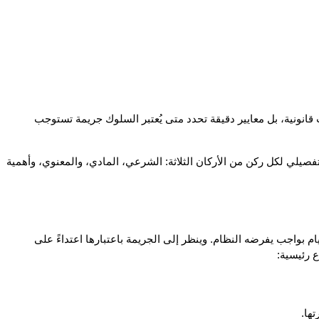
تعد اركان الجريمة الجنائية في النظام السعودي حجر الأساس الذي يقوم عليه تحقيق العدالة الجنائية وحماية المجتمع. فهي ليست مجرد مصطلحات قانونية، بل معايير دقيقة تحدد متى يُعتبر السلوك جريمة تستوجب 
وفي هذا المقال نسلط الضوء على مفهوم اركان الجريمة الجنائية الذي نوضحه في مكتب ناجي العصيمي، وأنواعها في القانون السعودي، مع شرح تفصيلي لكل ركن من الأركان الثلاثة: الشرعي، المادي، والمعنوي، وأهمية 
 تعرف أركان الجريمة في النظام السعودي بأنها كل سلوك مخالف للقانون أو الشريعة الإسلامية، سواء تمثل في فعل محظور أو في الامتناع عن القيام بواجب يفرضه النظام. وينظر إلى الجريمة باعتبارها اعتداءً على 
ع رئيسية:
ها.