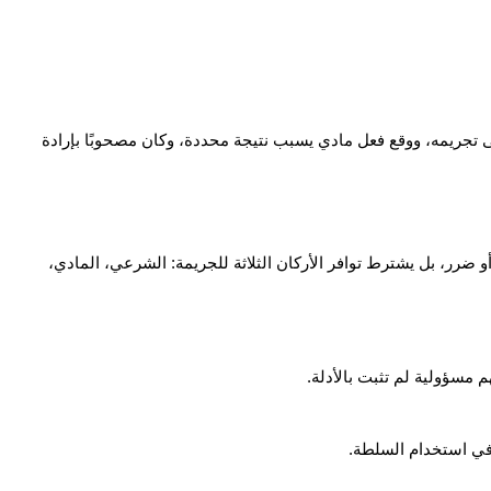
وهذا يشكل ضمانة جوهرية في النظام القانوني لحماية الأفراد من الظلم والتجريم التعسفي، بحيث لا يدان أي شخص إلا إذا كان سلوكه منصوصًا على تجريمه، ووقع فعل مادي يسبب نتيجة محددة، وكان مصحوبًا بإرادة 
في النظام الجنائي السعودي، يشكل مبدأ انتفاء اركان الجريمة الجنائية أحد الأسس التي يقوم عليها تحقيق العدالة. فالقاضي لا يكتفي بوجود شبهة أو ضرر، بل يشترط توافر الأركان الثلاثة للجريمة: الشرعي، المادي، 