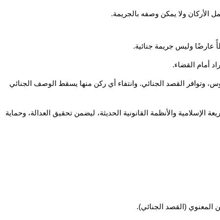
د أمام القضاء.
في النهاية، يتضح أن اركان الجريمة الجنائية تمثل منظومة متكاملة لا يمكن الاستغناء عن أي منها: وجود نص شرعي أو قانوني، وقوع فعل مادي ملموس، وتوافر القصد الجنائي. وانتفاء أي ركن منها يسقط الوصف الجنائي 
وهذا ما يجعل دراسة اركان الجريمة الجنائية من مكتب ناجي العصيمي أمر جوهري لفهم طبيعة النظام القضائي السعودي الذي يجمع بين أحكام الشريعة الإسلامية والأنظمة القانونية الحديثة، ليضمن تحقيق العدالة، وحماية 