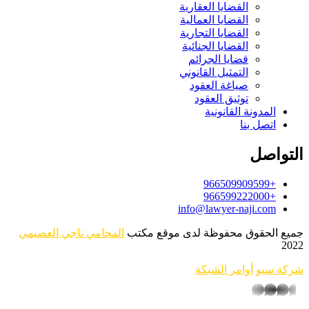
القضايا العقارية
القضايا العمالية
القضايا التجارية
القضايا الجنائية
قضايا الجرائم
التمثيل القانوني
صياغة العقود
توثيق العقود
المدونة القانونية
اتصل بنا
لتواصل
+966509909599
+966599222000
info@lawyer-naji.com
ميع الحقوق محفوظة لدى موقع مكتب
المحامي ناجي العصيمي
202
ركة سيو
أوامر الشبكة
whatsapp