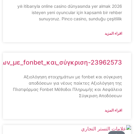
2026 yılı itibarıyla online casino dünyasında yer almak
isteyen yeni oyuncular için kapsamlı bir rehber
sunuyoruz. Pinco casino, sunduğu çeşitlilik
اقراء المزيد
των_με_fonbet_και_σύγκριση-23962573
Αξιολόγηση στοιχημάτων με fonbet και σύγκριση
αποδόσεων για νέους παίκτες Αξιολόγηση της
Πλατφόρμας Fonbet Μέθοδοι Πληρωμής και Ασφάλεια
Σύγκριση Αποδόσεων
اقراء المزيد