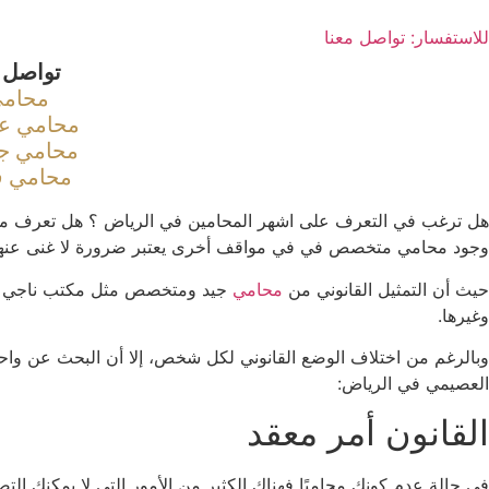
للاستفسار: تواصل معنا
تواصل 
محامي
محامي عق
محامي جم
محامي قض
هل ترغب في التعرف على اشهر المحامين في الرياض ؟ هل تعرف ما هي
وجود محامي متخصص في في مواقف أخرى يعتبر ضرورة لا غنى عنها
حيث أن التمثيل القانوني من
محامي
جيد ومتخصص مثل مكتب ناجي العص
وغيرها.
وبالرغم من اختلاف الوضع القانوني لكل شخص، إلا أن البحث عن واحد م
العصيمي في الرياض:
القانون أمر معقد
في حالة عدم كونك محاميًا فهناك الكثير من الأمور التي لا يمكنك ا