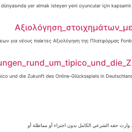
Αξιολόγηση_στοιχημάτων_με
σεων για νέους παίκτες Αξιολόγηση της Πλατφόρμας Fon
lungen_rund_um_tipico_und_die_Z
pico und die Zukunft des Online-Glücksspiels in Deutschla
وارث حقه الشرعي الكامل بدون اجتزاء أو مماطلة أو