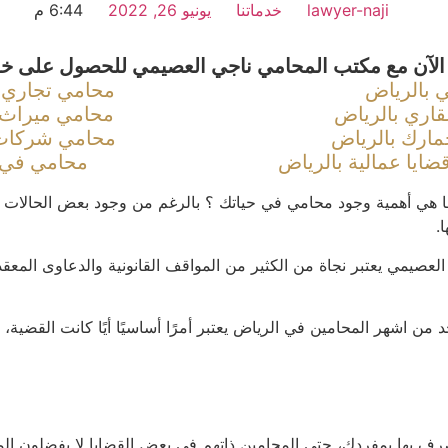
lawyer-naji
خدماتنا
يونيو 26, 2022
6:44 م
الآن مع مكتب المحامي ناجي العصيمي للحصول على خدم
 بالرياض
محامي تجاري 
اري بالرياض
محامي ميراث 
ارك بالرياض
محامي شركات
ايا عمالية بالرياض
محامي في 
 أهمية وجود محامي في حياتك ؟ بالرغم من وجود بعض الحالات والمس
.
يمي يعتبر نجاة من الكثير من المواقف القانونية والدعاوى المعقد
ن اشهر المحامين في الرياض يعتبر أمرًا أساسيًا أيًا كانت القضية،
لتصرف بها بمفردك، حتى المحامين ذاتهم في بعض القضايا لا يفضلون 