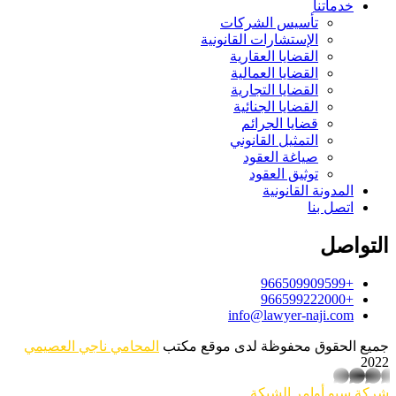
خدماتنا
تأسيس الشركات
الإستشارات القانونية
القضايا العقارية
القضايا العمالية
القضايا التجارية
القضايا الجنائية
قضايا الجرائم
التمثيل القانوني
صياغة العقود
توثيق العقود
المدونة القانونية
اتصل بنا
التواصل
+966509909599
+966599222000
info@lawyer-naji.com
جميع الحقوق محفوظة لدى موقع مكتب
المحامي ناجي العصيمي
2022
whatsapp
شركة سيو
أوامر الشبكة