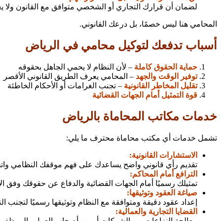
لضمان أن قرارك التجاري أو الشخصي متوافق مع القانون ولا ي
المحامي هنا ليس خصمًا، بل درعك القانوني.
أسباب تدفعك لتوكيل محامي في الرياض
حماية الحقوق كاملة
– لأن النظام لا يحمي الجاهل بحقوقه
توفير الوقت والجهد
– المحامي يعرف الطريق القانوني الأقصر
تقليل المخاطر القانونية
– تجنب الغرامات أو الأحكام الخاطئة
قوة التمثيل أمام الجهات القضائية
خدمات مكاتب المحاماة بالرياض
تشمل خدمات أي مكتب محاماة محترف ما يلي:
الاستشارات القانونية:
تقديم رأي قانوني واضح يساعدك على فهم موقفك النظامي واتخاذ
الترافع أمام المحاكم:
تمثيلك رسميًا أمام الجهات القضائية والدفاع عن حقوقك وفق ال
صياغة العقود وتوثيقها:
إعداد عقود دقيقة ومتوافقة مع النظام وتوثيقها رسميًا لتجنب ال
القضايا التجارية والعمالية:
معالجة النزاعات بين الشركات أو بين أصحاب العمل والموظفين