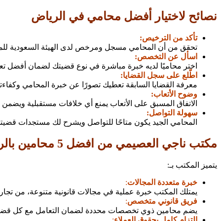
نصائح لاختيار أفضل محامي في الرياض
تأكد من الترخيص:
تحقق من أن المحامي مسجل ومرخص لدى الهيئة السعودية للم
اسأل عن التخصص:
اختر محاميًا لديه خبرة مباشرة في نوع قضيتك لضمان أفضل تعا
اطّلع على سجل القضايا:
معرفة القضايا السابقة تعطيك تصورًا عن خبرة المحامي وكفاءته 
وضوح الأتعاب:
الاتفاق المسبق على الأتعاب يمنع أي خلافات مستقبلية ويضمن ش
سهولة التواصل:
المحامي الجيد يكون متاحًا للتواصل ويشرح لك مستجدات قضيت
مكتب ناجي العصيمي من افضل 5 محامين بالرياض
يتميز المكتب بـ:
خبرة متعددة المجالات
:
يمتلك المكتب خبرة عملية في مجالات قانونية متنوعة، من تجار
فريق قانوني متخصص
:
يضم محامين ذوي تخصصات محددة لضمان التعامل مع كل قضية 
التزام كامل بحقوق العملاء
: