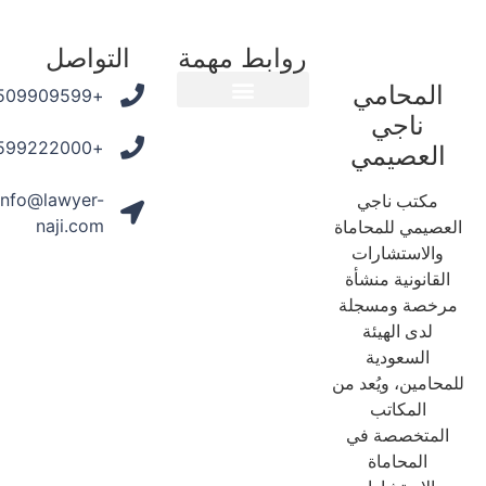
روابط مهمة
التواصل
المحامي
+966509909599
ناجي
المدونة القانونية
+966599222000
العصيمي
info@lawyer-
مكتب ناجي
naji.com
عصيمي للمحاماة
والاستشارات
لقانونية منشأة
رخصة ومسجلة
لدى الهيئة
السعودية
حامين، ويُعد من
المكاتب
لمتخصصة في
المحاماة