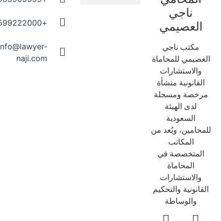
ناجي
المدونة القانونية
+966599222000
العصيمي
info@lawyer-
مكتب ناجي
naji.com
عصيمي للمحاماة
والاستشارات
لقانونية منشأة
رخصة ومسجلة
لدى الهيئة
السعودية
حامين، ويُعد من
المكاتب
لمتخصصة في
المحاماة
والاستشارات
قانونية والتحكيم
والوساطة