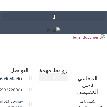
روابط مهمة
التواصل
المحامي
+966509909599
ناجي
المدونة القانونية
+966599222000
العصيمي
info@lawyer-
مكتب ناجي