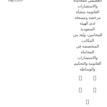
naji.com
عصيمي للمحاماة
والاستشارات
لقانونية منشأة
رخصة ومسجلة
لدى الهيئة
السعودية
حامين، ويُعد من
المكاتب
لمتخصصة في
المحاماة
والاستشارات
قانونية والتحكيم
والوساطة