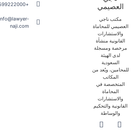
+966599222000
العصيمي
info@lawyer-
مكتب ناجي
naji.com
عصيمي للمحاماة
والاستشارات
لقانونية منشأة
رخصة ومسجلة
لدى الهيئة
السعودية
حامين، ويُعد من
المكاتب
لمتخصصة في
المحاماة
والاستشارات
قانونية والتحكيم
والوساطة