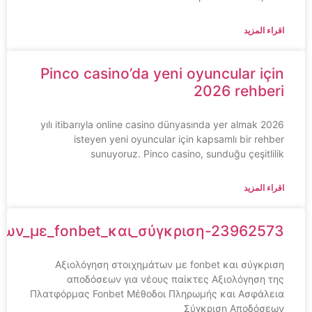
اقراء المزيد
Pinco casino’da yeni oyuncular için
2026 rehberi
2026 yılı itibarıyla online casino dünyasında yer almak
isteyen yeni oyuncular için kapsamlı bir rehber
sunuyoruz. Pinco casino, sunduğu çeşitlilik
اقراء المزيد
των_με_fonbet_και_σύγκριση-23962573
Αξιολόγηση στοιχημάτων με fonbet και σύγκριση
αποδόσεων για νέους παίκτες Αξιολόγηση της
Πλατφόρμας Fonbet Μέθοδοι Πληρωμής και Ασφάλεια
Σύγκριση Αποδόσεων