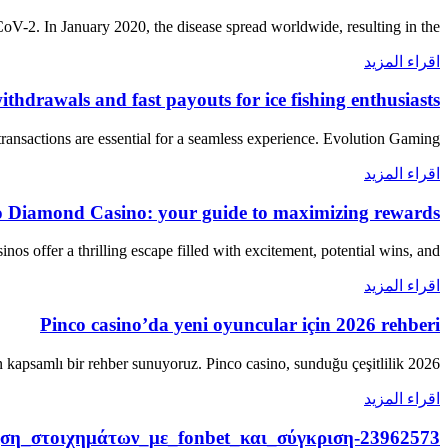
-2. In January 2020, the disease spread worldwide, resulting in the
اقراء المزيد
thdrawals and fast payouts for ice fishing enthusiasts
ransactions are essential for a seamless experience. Evolution Gaming,
اقراء المزيد
go Diamond Casino: your guide to maximizing rewards
nos offer a thrilling escape filled with excitement, potential wins, and
اقراء المزيد
Pinco casino’da yeni oyuncular için 2026 rehberi
2026 yılı itibarıyla online casino dünyasında yer almak isteyen yeni oyuncular için kapsamlı bir rehber sunuyoruz. Pinco casino, sunduğu çeşitlilik
اقراء المزيد
ση_στοιχημάτων_με_fonbet_και_σύγκριση-23962573