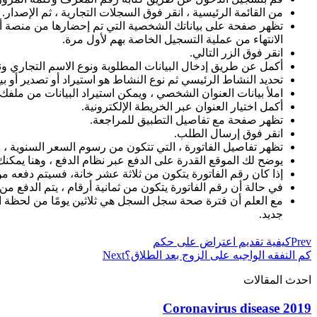
من القائمة الرئيسية ، انقر فوق السجلات التجارية ، ثم الإصدار.
تظهر صفحة على بياناتك الشخصية التي تم إحضارها من منصة أبش
الانتهاء من عملية التسجيل الخاصة بهم لأول مرة.
انقر فوق الزر التالي.
أكمل عن طريق إدخال البيانات المطلوبة ونوع الاسم التجاري ون
تحديد النشاط الرئيسي ثم نوع النشاط هو استيراد أو تصدير أو بيع 
املأ بيانات العنوان الشخصي ، ويمكن استيراد البيانات من ملف
أكمل اختيار العنوان عبر الخريطة الإلكترونية.
تظهر صفحة مع تفاصيل التطبيق للمراجعة.
انقر فوق إرسال الطلب.
تظهر تفاصيل الفاتورة ، التي تتكون من رسوم السعر السنوية ، والتي هي
يوضح لك الموقع القدرة على الدفع عبر نظام الدفع ، وهنا يمكنك
إذا كان رقم الفاتورة يتكون من ثلاثة عشر خانة، فسيتم دفعه من خل
في حالة أن رقم الفاتورة يتكون من ثمانية أرقام ، يتم الدفع من خ
مع العلم أن فترة صحة سجل السجل هي ثلاثين يومًا من لحظة ال
جديد.
Prev
كيفية تقديم اعتراض على حكم
كم النفقه الواجبه على الزوج بعد الطلاق؟
Next
احدث المقالات
Coronavirus disease 2019