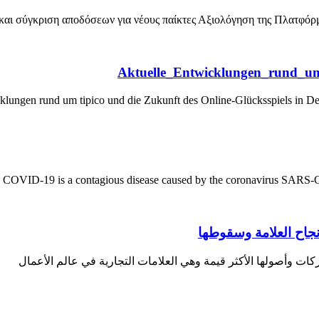
 και σύγκριση αποδόσεων για νέους παίκτες Αξιολόγηση της Πλατφ
Aktuelle_Entwicklungen_rund_um
klungen rund um tipico und die Zukunft des Online-Glücksspiels in D
COVID-19 is a contagious disease caused by the coronavirus SARS-CoV
ات وأصولها الأكثر قيمة وهي العلامات التجارية في عالم الأعمال