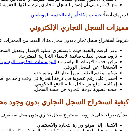
مع الإشارة إلى أن إصدار السجل التجاري يلزم مالكها بالعفوية 
قد يهمك أيضاً:
حساب مكافأة نهاية الخدمة للموظفين
مميزات السجل التجاري الإلكتروني
شروط استخراج سجل تجاري بدون محل، هناك العديد من المميزات ع
وفر الوقت والجهد حيث لا يستغرق عملية الإصدار وتعديل السجل
تزويد مقدم الطلب بقائمة الأسماء التجارية المقترحة.
توفير خدمة الارتباط المباشر مع
المؤسسات الحكومية الرسمية 
الاستغناء عن السجل الورقي.
تمكين مقدم الطلب من إصدار فاتورة موحدة.
احصل على رقم عضوية في غرفة التجارة في وقت واحد مع إصد
إمكانية الدفع من خلال نظام الدفع الحكومي.
صحة عضوية غرفة التجارة هي صحة السجل.
كيفية استخراج السجل التجاري بدون وجود م
بعد أن تعرفنا على
شروط استخراج سجل تجاري بدون محل سنتعرف في ا
الانتقال إلى موقع وزارة التجارة والاستثمار.
قم بتسجيل الدخول عن طريق كتابة رقم المعرف وكلمة المرور