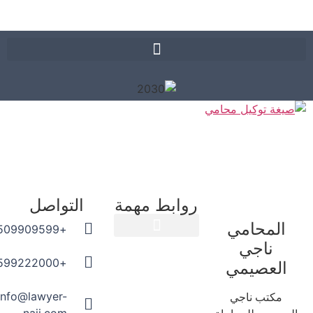
روابط مهمة
التواصل
المحامي
+966509909599
ناجي
المدونة القانونية
+966599222000
العصيمي
info@lawyer-
مكتب ناجي