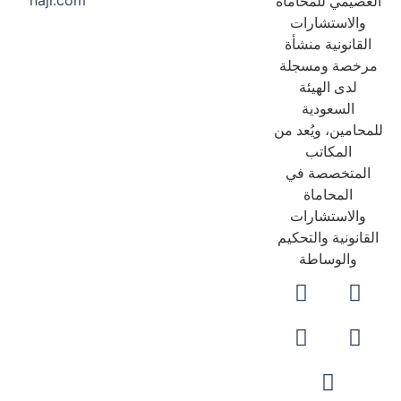
naji.com
عصيمي للمحاماة
والاستشارات
لقانونية منشأة
رخصة ومسجلة
لدى الهيئة
السعودية
حامين، ويُعد من
المكاتب
لمتخصصة في
المحاماة
والاستشارات
قانونية والتحكيم
والوساطة