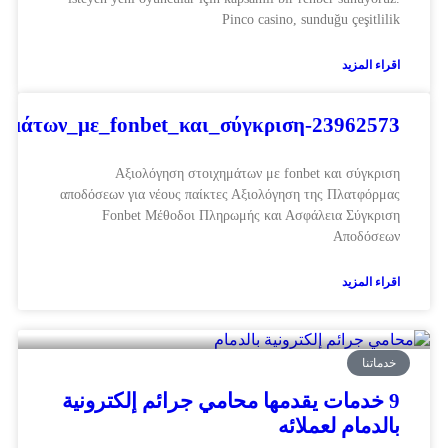
Pinco casino, sunduğu çeşitlilik
اقراء المزيد
χημάτων_με_fonbet_και_σύγκριση-23962573
Αξιολόγηση στοιχημάτων με fonbet και σύγκριση
αποδόσεων για νέους παίκτες Αξιολόγηση της Πλατφόρμας
Fonbet Μέθοδοι Πληρωμής και Ασφάλεια Σύγκριση
Αποδόσεων
اقراء المزيد
خدماتنا
9 خدمات يقدمها محامي جرائم إلكترونية
بالدمام لعملائه