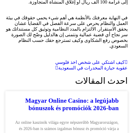
إلى غرامة 100 ألف ريال أو إغلاق المنشأة المتجاوزة.
في النهاية معرفتك بالأنظمة هي أهم شيء يحمي حقوقك في بيئة
العمل والنظام يحرص على سرعة الفصل في القضايا عشان
يحقق الاستقرار. الالتزام بالمدد النظامية وتوثيق كل مستنداتك هو
سر نجاح أي قضية عمالية ونتمنى إن هالدليل وضّح لك الصورة
بخصوص رفع الشكاوى وكيف تسترجع حقك حسب النظام
السعودي.
كيف اشتكي على شخص اخذ فلوسي
عقوبة حيازة المخدرات في السعودية
احدث المقالات
Magyar Online Casino: a legújabb
bónuszok és promóciók 2026-ban
Az online kaszinók világa egyre népszerűbb Magyarországon,
és 2026-ban is számos izgalmas bónusz és promóció várja a