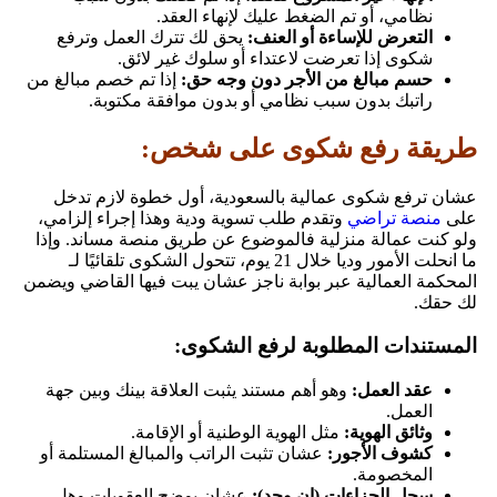
نظامي، أو تم الضغط عليك لإنهاء العقد.
التعرض للإساءة أو العنف:
يحق لك تترك العمل وترفع
شكوى إذا تعرضت لاعتداء أو سلوك غير لائق.
حسم مبالغ من الأجر دون وجه حق:
إذا تم خصم مبالغ من
راتبك بدون سبب نظامي أو بدون موافقة مكتوبة.
طريقة رفع شكوى على شخص:
عشان ترفع شكوى عمالية بالسعودية، أول خطوة لازم تدخل
على
منصة تراضي
وتقدم طلب تسوية ودية وهذا إجراء إلزامي،
ولو كنت عمالة منزلية فالموضوع عن طريق منصة مساند. وإذا
ما انحلت الأمور وديا خلال 21 يوم، تتحول الشكوى تلقائيًا لـ
المحكمة العمالية عبر بوابة ناجز عشان يبت فيها القاضي ويضمن
لك حقك.
المستندات المطلوبة لرفع الشكوى:
عقد العمل:
وهو أهم مستند يثبت العلاقة بينك وبين جهة
العمل.
وثائق الهوية:
مثل الهوية الوطنية أو الإقامة.
كشوف الأجور:
عشان تثبت الراتب والمبالغ المستلمة أو
المخصومة.
سجل الجزاءات (إن وجد):
عشان يوضح العقوبات وهل