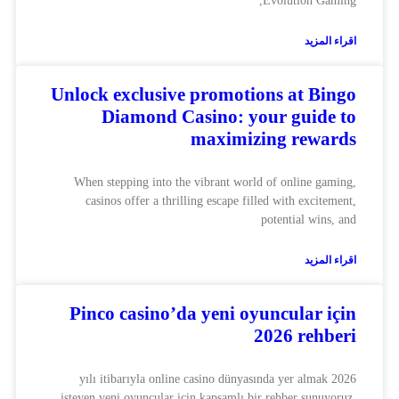
Evolution Gaming,
اقراء المزيد
Unlock exclusive promotions at Bingo
Diamond Casino: your guide to
maximizing rewards
When stepping into the vibrant world of online gaming,
casinos offer a thrilling escape filled with excitement,
potential wins, and
اقراء المزيد
Pinco casino’da yeni oyuncular için
2026 rehberi
2026 yılı itibarıyla online casino dünyasında yer almak
isteyen yeni oyuncular için kapsamlı bir rehber sunuyoruz.