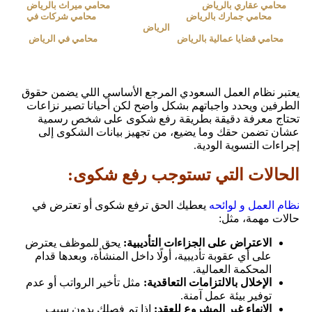
محامي عقاري بالرياض
محامي ميراث بالرياض
محامي جمارك بالرياض
محامي شركات في
الرياض
محامي قضايا عمالية بالرياض
محامي في الرياض
يعتبر نظام العمل السعودي المرجع الأساسي اللي يضمن حقوق
الطرفين ويحدد واجباتهم بشكل واضح لكن أحيانا تصير نزاعات
تحتاج معرفة دقيقة بطريقة رفع شكوى على شخص رسمية
عشان تضمن حقك وما يضيع، من تجهيز بيانات الشكوى إلى
إجراءات التسوية الودية.
الحالات التي تستوجب رفع شكوى:
نظام العمل و لوائحه
يعطيك الحق ترفع شكوى أو تعترض في
حالات مهمة، مثل:
الاعتراض على الجزاءات التأديبية:
يحق للموظف يعترض
على أي عقوبة تأديبية، أولًا داخل المنشأة، وبعدها قدام
المحكمة العمالية.
الإخلال بالالتزامات التعاقدية:
مثل تأخير الرواتب أو عدم
توفير بيئة عمل آمنة.
الإنهاء غير المشروع للعقد:
إذا تم فصلك بدون سبب