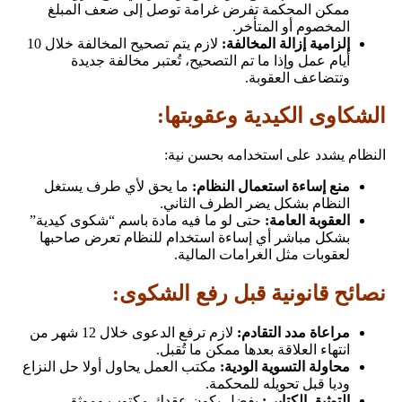
ممكن المحكمة تفرض غرامة توصل إلى ضعف المبلغ
المخصوم أو المتأخر.
إلزامية إزالة المخالفة:
لازم يتم تصحيح المخالفة خلال 10
أيام عمل وإذا ما تم التصحيح، تُعتبر مخالفة جديدة
وتتضاعف العقوبة.
الشكاوى الكيدية وعقوبتها:
النظام يشدد على استخدامه بحسن نية:
منع إساءة استعمال النظام:
ما يحق لأي طرف يستغل
النظام بشكل يضر الطرف الثاني.
العقوبة العامة:
حتى لو ما فيه مادة باسم “شكوى كيدية”
بشكل مباشر أي إساءة استخدام للنظام تعرض صاحبها
لعقوبات مثل الغرامات المالية.
نصائح قانونية قبل رفع الشكوى:
مراعاة مدد التقادم:
لازم ترفع الدعوى خلال 12 شهر من
انتهاء العلاقة بعدها ممكن ما تُقبل.
محاولة التسوية الودية:
مكتب العمل يحاول أولا حل النزاع
وديا قبل تحويله للمحكمة.
التوثيق الكتابي:
يفضل يكون عقدك مكتوب وموثق