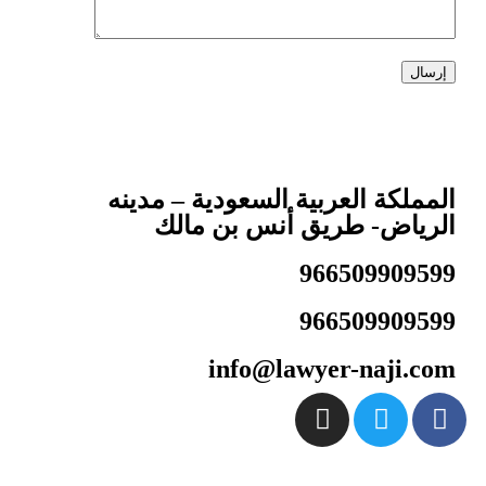
تواصل مباشر مع مكتب معتمد للمحاماة: ناجي العصيمي
المملكة العربية السعودية – مدينه
الرياض- طريق أنس بن مالك
966509909599
966509909599
info@lawyer-naji.com