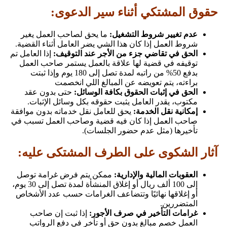
حقوق المشتكي أثناء سير الدعوى:
عدم تغيير شروط التشغيل:
ما يحق لصاحب العمل يغير
شروط العمل إذا كان هذا الشي يضر العامل أثناء القضية.
الحق في تقاضي جزء من الأجر عند التوقيف:
إذا العامل تم
توقيفه في قضية لها علاقة بالعمل يستمر صاحب العمل
بدفع 50% من راتبه لمدة تصل إلى 180 يوم وإذا ثبتت
براءته، يتم تعويضه عن المبالغ اللي انخصمت
الحق في إثبات الحقوق بكافة الوسائل:
حتى بدون عقد
مكتوب، يقدر العامل يثبت حقوقه بكل وسائل الإثبات.
إمكانية نقل الخدمة:
يحق للعامل نقل خدماته بدون موافقة
صاحب العمل إذا كان فيه قضية وصاحب العمل تسبب في
تأخيرها (مثل عدم حضور الجلسات).
آثار الشكوى على الطرف المشتكى عليه:
العقوبات المالية والإدارية:
ممكن يتم فرض غرامة توصل
إلى 100 ألف ريال أو إغلاق المنشأة لمدة تصل إلى 30 يوم،
أو إغلاقها نهائيًا وتتضاعف الغرامات حسب عدد الأشخاص
المتضررين.
غرامات التأخير في صرف الأجور:
إذا ثبت إن صاحب
العمل خصم مبالغ بدون حق أو تأخر في دفع الرواتب