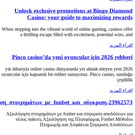
Unlock exclusive promotions at Bingo Diamond
Casino: your guide to maximizing rewards
When stepping into the vibrant world of online gaming, casinos offer
a thrilling escape filled with excitement, potential wins, and
اقراء المزيد
Pinco casino’da yeni oyuncular için 2026 rehberi
2026 yılı itibarıyla online casino dünyasında yer almak isteyen yeni
oyuncular için kapsamlı bir rehber sunuyoruz. Pinco casino, sunduğu
çeşitlilik
اقراء المزيد
ση_στοιχημάτων_με_fonbet_και_σύγκριση-23962573
Αξιολόγηση στοιχημάτων με fonbet και σύγκριση αποδόσεων για
νέους παίκτες Αξιολόγηση της Πλατφόρμας Fonbet Μέθοδοι
Πληρωμής και Ασφάλεια Σύγκριση Αποδόσεων