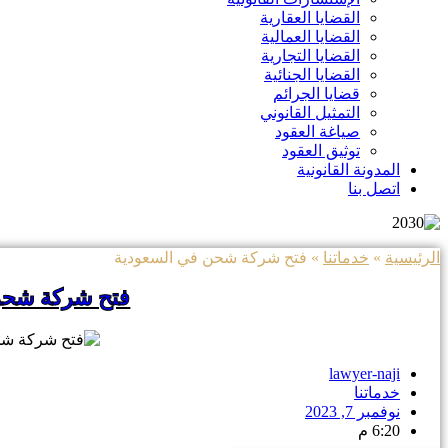
القضايا العقارية
القضايا العمالية
القضايا التجارية
القضايا الجنائية
قضايا الجرائم
التمثيل القانوني
صياغة العقود
توثيق العقود
المدونة القانونية
اتصل بنا
الرئيسية
»
خدماتنا
»
فتح شركة شحن في السعودية
فتح شركة شحن
lawyer-naji
خدماتنا
نوفمبر 7, 2023
6:20 م