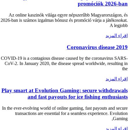
promóciók 2026-ban
Az online kaszinók világa egyre népszerűbb Magyarországon, és
2026-ban is számos izgalmas bónusz és promóció várja a játékosokat.
A legjobb
اقراء المزيد
Coronavirus disease 2019
COVID-19 is a contagious disease caused by the coronavirus SARS-
CoV-2. In January 2020, the disease spread worldwide, resulting in
the
اقراء المزيد
Play smart at Evolution Gaming: secure withdrawals
and fast payouts for ice fishing enthusiasts
In the ever-evolving world of online gaming, fast payouts and secure
transactions are essential for a seamless experience. Evolution
Gaming,
اقراء المزيد