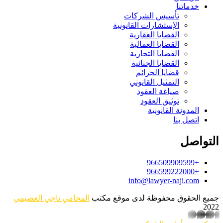
خدماتنا
تأسيس الشركات
الإستشارات القانونية
القضايا العقارية
القضايا العمالية
القضايا التجارية
القضايا الجنائية
قضايا الجرائم
التمثيل القانوني
صياغة العقود
توثيق العقود
المدونة القانونية
اتصل بنا
التواصل
+966509909599
+966599222000
info@lawyer-naji.com
جميع الحقوق محفوظة لدى موقع مكتب
المحامي ناجي العصيمي
2022
whatsapp