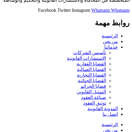
المتخصصة في المحاماة والاستشارات القانونية والتحكيم والوساطة
Facebook
Twitter
Instagram
Whatsapp
Whatsapp
روابط مهمة
الرئيسية
من نحن
خدماتنا
تأسيس الشركات
الإستشارات القانونية
القضايا العقارية
القضايا العمالية
القضايا التجارية
القضايا الجنائية
قضايا الجرائم
التمثيل القانوني
صياغة العقود
توثيق العقود
المدونة القانونية
اتصل بنا
الرئيسية
من نحن