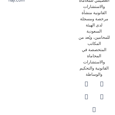
naji.com
عصيمي للمحاماة
والاستشارات
لقانونية منشأة
رخصة ومسجلة
لدى الهيئة
السعودية
حامين، ويُعد من
المكاتب
لمتخصصة في
المحاماة
والاستشارات
قانونية والتحكيم
والوساطة