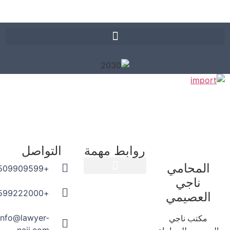
روابط مهمة
التواصل
المحامي
+966509909599
ناجي
المدونة القانونية
+966599222000
العصيمي
info@lawyer-
مكتب ناجي