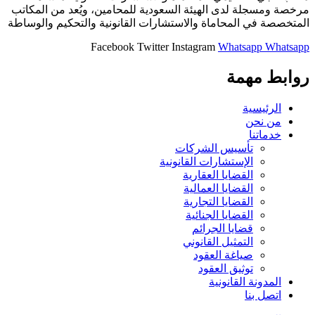
مرخصة ومسجلة لدى الهيئة السعودية للمحامين، ويُعد من المكاتب
المتخصصة في المحاماة والاستشارات القانونية والتحكيم والوساطة
Facebook
Twitter
Instagram
Whatsapp
Whatsapp
روابط مهمة
الرئيسية
من نحن
خدماتنا
تأسيس الشركات
الإستشارات القانونية
القضايا العقارية
القضايا العمالية
القضايا التجارية
القضايا الجنائية
قضايا الجرائم
التمثيل القانوني
صياغة العقود
توثيق العقود
المدونة القانونية
اتصل بنا