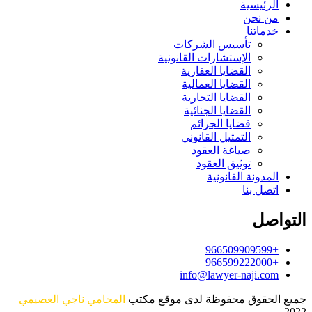
الرئيسية
من نحن
خدماتنا
تأسيس الشركات
الإستشارات القانونية
القضايا العقارية
القضايا العمالية
القضايا التجارية
القضايا الجنائية
قضايا الجرائم
التمثيل القانوني
صياغة العقود
توثيق العقود
المدونة القانونية
اتصل بنا
التواصل
+966509909599
+966599222000
info@lawyer-naji.com
جميع الحقوق محفوظة لدى موقع مكتب
المحامي ناجي العصيمي
2022