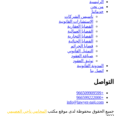
الرئيسية
من نحن
خدماتنا
تأسيس الشركات
الإستشارات القانونية
القضايا العقارية
القضايا العمالية
القضايا التجارية
القضايا الجنائية
قضايا الجرائم
التمثيل القانوني
صياغة العقود
توثيق العقود
المدونة القانونية
اتصل بنا
التواصل
+966509909599
+966599222000
info@lawyer-naji.com
جميع الحقوق محفوظة لدى موقع مكتب
المحامي ناجي العصيمي
2022