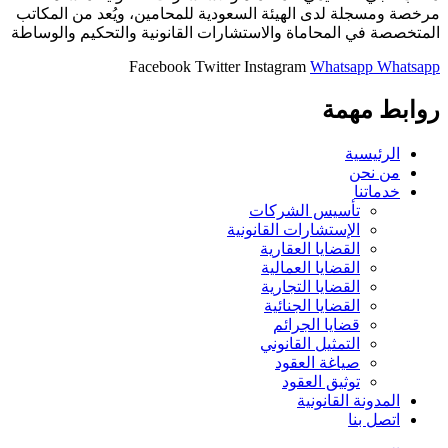
مرخصة ومسجلة لدى الهيئة السعودية للمحامين، ويُعد من المكاتب
المتخصصة في المحاماة والاستشارات القانونية والتحكيم والوساطة
Facebook
Twitter
Instagram
Whatsapp
Whatsapp
روابط مهمة
الرئيسية
من نحن
خدماتنا
تأسيس الشركات
الإستشارات القانونية
القضايا العقارية
القضايا العمالية
القضايا التجارية
القضايا الجنائية
قضايا الجرائم
التمثيل القانوني
صياغة العقود
توثيق العقود
المدونة القانونية
اتصل بنا