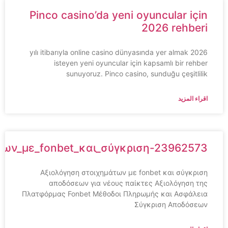
Pinco casino’da yeni oyuncular için
2026 rehberi
2026 yılı itibarıyla online casino dünyasında yer almak
isteyen yeni oyuncular için kapsamlı bir rehber
sunuyoruz. Pinco casino, sunduğu çeşitlilik
اقراء المزيد
ημάτων_με_fonbet_και_σύγκριση-23962573
Αξιολόγηση στοιχημάτων με fonbet και σύγκριση
αποδόσεων για νέους παίκτες Αξιολόγηση της
Πλατφόρμας Fonbet Μέθοδοι Πληρωμής και Ασφάλεια
Σύγκριση Αποδόσεων