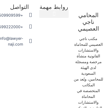
روابط مهمة
التواصل
المحامي
+966509909599
ناجي
المدونة القانونية
+966599222000
العصيمي
info@lawyer-
مكتب ناجي
naji.com
عصيمي للمحاماة
والاستشارات
لقانونية منشأة
رخصة ومسجلة
لدى الهيئة
السعودية
حامين، ويُعد من
المكاتب
لمتخصصة في
المحاماة
والاستشارات