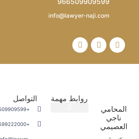
966509909599
info@lawyer-naji.com
روابط مهمة
التواصل
المحامي
+966509909599
ناجي
المدونة القانونية
+966599222000
العصيمي
info@lawyer-