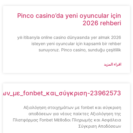
Pinco casino’da yeni oyuncular için
2026 rehberi
2026 yılı itibarıyla online casino dünyasında yer almak
isteyen yeni oyuncular için kapsamlı bir rehber
sunuyoruz. Pinco casino, sunduğu çeşitlilik
اقراء المزيد
ημάτων_με_fonbet_και_σύγκριση-23962573
Αξιολόγηση στοιχημάτων με fonbet και σύγκριση
αποδόσεων για νέους παίκτες Αξιολόγηση της
Πλατφόρμας Fonbet Μέθοδοι Πληρωμής και Ασφάλεια
Σύγκριση Αποδόσεων