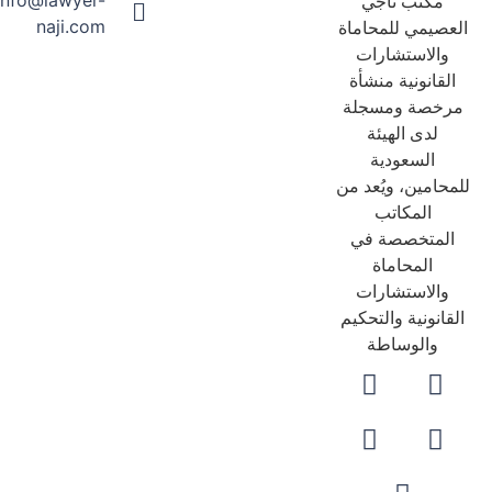
مكتب ناجي
naji.com
عصيمي للمحاماة
والاستشارات
لقانونية منشأة
رخصة ومسجلة
لدى الهيئة
السعودية
حامين، ويُعد من
المكاتب
لمتخصصة في
المحاماة
والاستشارات
قانونية والتحكيم
والوساطة