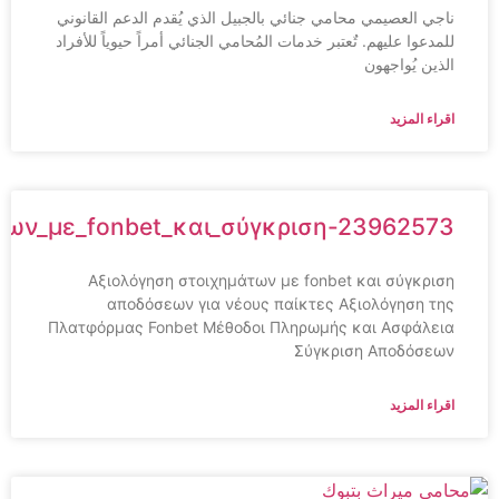
ناجي العصيمي محامي جنائي بالجبيل الذي يُقدم الدعم القانوني
للمدعوا عليهم. تٌعتبر خدمات المُحامي الجنائي أمراً حيوياً للأفراد
الذين يُواجهون
اقراء المزيد
ημάτων_με_fonbet_και_σύγκριση-23962573
Αξιολόγηση στοιχημάτων με fonbet και σύγκριση
αποδόσεων για νέους παίκτες Αξιολόγηση της
Πλατφόρμας Fonbet Μέθοδοι Πληρωμής και Ασφάλεια
Σύγκριση Αποδόσεων
اقراء المزيد