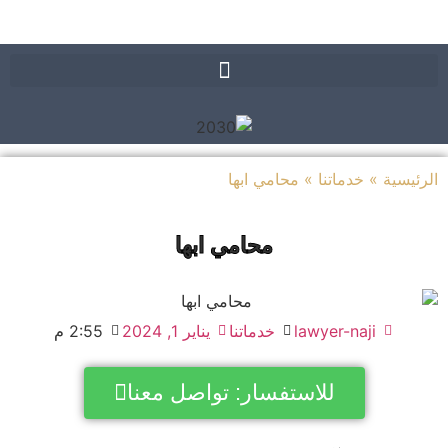
يسية
»
خدماتنا
»
محامي ابها
محامي ابها
lawyer-naji
خدماتنا
يناير 1, 2024
2:55 م
للاستفسار: تواصل معنا