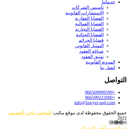
خدماتنا
تأسيس الشركات
الإستشارات القانونية
القضايا العقارية
القضايا العمالية
القضايا التجارية
القضايا الجنائية
قضايا الجرائم
التمثيل القانوني
صياغة العقود
توثيق العقود
المدونة القانونية
اتصل بنا
التواصل
+966509909599
+966599222000
info@lawyer-naji.com
جميع الحقوق محفوظة لدى موقع مكتب
المحامي ناجي العصيمي
2022
whatsapp
شركة سيو
أوامر الشبكة