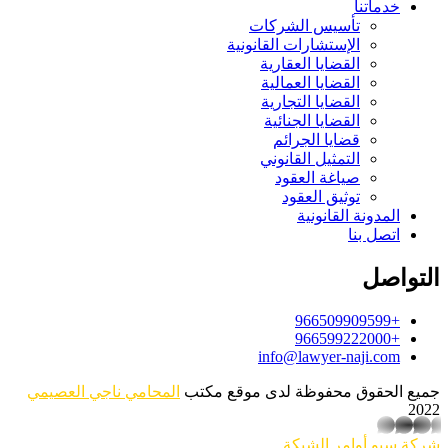
خدماتنا
تأسيس الشركات
الإستشارات القانونية
القضايا العقارية
القضايا العمالية
القضايا التجارية
القضايا الجنائية
قضايا الجرائم
التمثيل القانوني
صياغة العقود
توثيق العقود
المدونة القانونية
اتصل بنا
التواصل
+966509909599
+966599222000
info@lawyer-naji.com
جميع الحقوق محفوظة لدى موقع مكتب
المحامي ناجي العصيمي
2022
whatsapp
شركة سيو
أوامر الشبكة