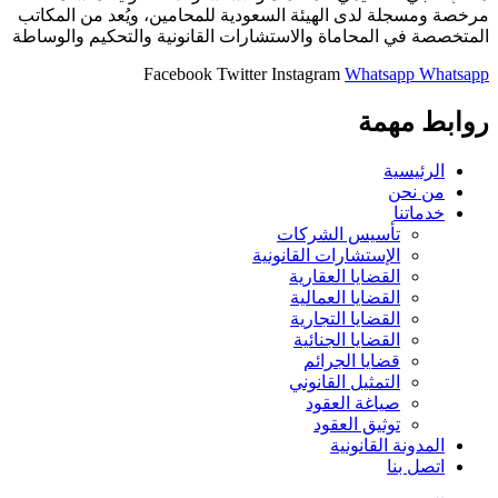
مرخصة ومسجلة لدى الهيئة السعودية للمحامين، ويُعد من المكاتب
المتخصصة في المحاماة والاستشارات القانونية والتحكيم والوساطة
Facebook
Twitter
Instagram
Whatsapp
Whatsapp
روابط مهمة
الرئيسية
من نحن
خدماتنا
تأسيس الشركات
الإستشارات القانونية
القضايا العقارية
القضايا العمالية
القضايا التجارية
القضايا الجنائية
قضايا الجرائم
التمثيل القانوني
صياغة العقود
توثيق العقود
المدونة القانونية
اتصل بنا