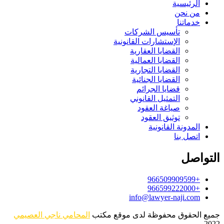
الرئيسية
من نحن
خدماتنا
تأسيس الشركات
الإستشارات القانونية
القضايا العقارية
القضايا العمالية
القضايا التجارية
القضايا الجنائية
قضايا الجرائم
التمثيل القانوني
صياغة العقود
توثيق العقود
المدونة القانونية
اتصل بنا
التواصل
+966509909599
+966599222000
info@lawyer-naji.com
جميع الحقوق محفوظة لدى موقع مكتب
المحامي ناجي العصيمي
2022