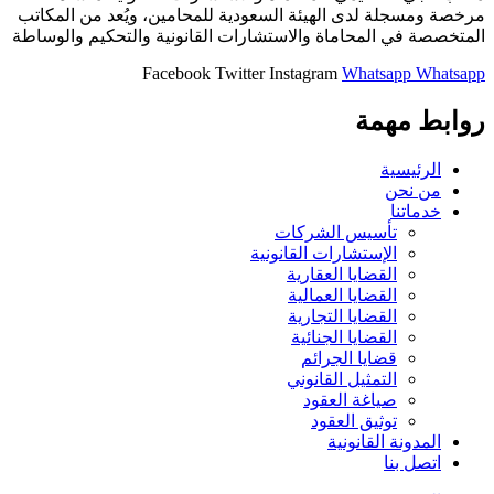
مرخصة ومسجلة لدى الهيئة السعودية للمحامين، ويُعد من المكاتب
المتخصصة في المحاماة والاستشارات القانونية والتحكيم والوساطة
Facebook
Twitter
Instagram
Whatsapp
Whatsapp
روابط مهمة
الرئيسية
من نحن
خدماتنا
تأسيس الشركات
الإستشارات القانونية
القضايا العقارية
القضايا العمالية
القضايا التجارية
القضايا الجنائية
قضايا الجرائم
التمثيل القانوني
صياغة العقود
توثيق العقود
المدونة القانونية
اتصل بنا