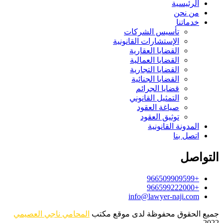
الرئيسية
من نحن
خدماتنا
تأسيس الشركات
الإستشارات القانونية
القضايا العقارية
القضايا العمالية
القضايا التجارية
القضايا الجنائية
قضايا الجرائم
التمثيل القانوني
صياغة العقود
توثيق العقود
المدونة القانونية
اتصل بنا
التواصل
+966509909599
+966599222000
info@lawyer-naji.com
جميع الحقوق محفوظة لدى موقع مكتب
المحامي ناجي العصيمي
2022