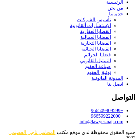
الرئيسية
من نحن
خدماتنا
تأسيس الشركات
الإستشارات القانونية
القضايا العقارية
القضايا العمالية
القضايا التجارية
القضايا الجنائية
قضايا الجرائم
التمثيل القانوني
صياغة العقود
توثيق العقود
المدونة القانونية
اتصل بنا
التواصل
+966509909599
+966599222000
info@lawyer-naji.com
جميع الحقوق محفوظة لدى موقع مكتب
المحامي ناجي العصيمي
2022