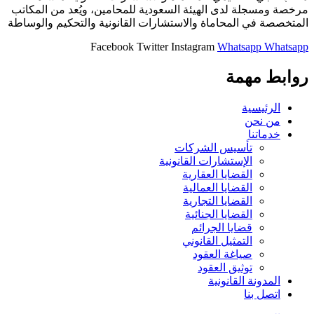
مرخصة ومسجلة لدى الهيئة السعودية للمحامين، ويُعد من المكاتب
المتخصصة في المحاماة والاستشارات القانونية والتحكيم والوساطة
Facebook
Twitter
Instagram
Whatsapp
Whatsapp
روابط مهمة
الرئيسية
من نحن
خدماتنا
تأسيس الشركات
الإستشارات القانونية
القضايا العقارية
القضايا العمالية
القضايا التجارية
القضايا الجنائية
قضايا الجرائم
التمثيل القانوني
صياغة العقود
توثيق العقود
المدونة القانونية
اتصل بنا