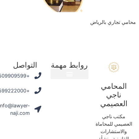
ي تجاري بالرياض
روابط مهمة
التواصل
+966509909599
المحامي
المدونة القانونية
+966599222000
ناجي
العصيمي
info@lawyer-
naji.com
مكتب ناجي
عصيمي للمحاماة
والاستشارات
لقانونية منشأة