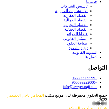
خدماتنا
تأسيس الشركات
الإستشارات القانونية
القضايا العقارية
القضايا العمالية
القضايا التجارية
القضايا الجنائية
قضايا الجرائم
التمثيل القانوني
صياغة العقود
توثيق العقود
المدونة القانونية
اتصل بنا
التواصل
+966509909599
+966599222000
info@lawyer-naji.com
جميع الحقوق محفوظة لدى موقع مكتب
المحامي ناجي العصيمي
2022
whatsapp
شركة سيو
أوامر الشبكة