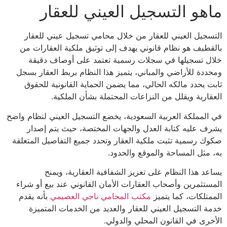
هو التسجيل العيني للعقار
سجيل العيني للعقار من خلال محامي تسجيل عيني للعقار
قطيف هو نظام قانوني يهدف إلى توثيق ملكية العقارات من
ل تسجيلها في سجلات رسمية تعتمد على أوصاف دقيقة
ددة للأراضي والمباني، يتميز هذا النظام بربط العقار بسجل
ت يحدد مالكه الحالي، مما يضمن الحماية القانونية للحقوق
قارية ويقلل من النزاعات المحتملة بشأن الملكية.
المملكة العربية السعودية، يخضع التسجيل العيني لنظام واضح
ف عليه كتابة العدل والجهات المختصة، حيث يتم إصدار
ك رسمية تثبت ملكية العقار وتحدد جميع التفاصيل المتعلقة
 مثل المساحة والموقع والحدود.
عد هذا النظام على تعزيز الشفافية العقارية، ويمنح
ستثمرين وأصحاب العقارات الأمان القانوني عند بيع أو شراء
متلكات، كما يتميز
مكتب المحامي ناجي العصيمي
بأنه يقدم
ة التسجيل العيني للعقار والعديد من الخدمات المتميزة
خرى في القانون المحلي والدولي.