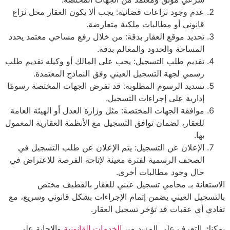
عدم وجود نزاعات قضائية: يجب ألا يكون العقار محل نزاع
قانوني أو مطالبات ملكية متعارضة.
تحديد موقع العقار بدقة: من خلال رفع مساحي معتمد يحدد
المساحة والحدود والمعالم بدقة.
تقديم طلب التسجيل: يجب على المالك أو وكيله تقديم طلب
رسمي لجهة التسجيل العيني وفق النماذج المعتمدة.
تسديد الرسوم المطلوبة: قد تفرض الجهات المختصة رسومًا
إدارية على إجراءات التسجيل.
موافقة الجهات المختصة: مثل وزارة العدل أو الهيئة العامة
للعقار، لضمان توافق التسجيل مع الأنظمة العقارية المعمول
بها.
الإعلان عن التسجيل: يتم الإعلان عن طلب التسجيل في
الصحف الرسمية لفترة معينة لإتاحة الفرصة للاعتراض في
حال وجود مطالبات أخرى.
ستعانة بـ محامي تسجيل عيني للعقار بالقطيف مختص
تسجيل العيني يضمن إتمام الإجراءات بشكل قانوني وسريع، مع
دي أي عقبات قد تؤخر تسجيل العقار.
نك التعرف على المزيد من
الخدمات القانونية
والإجابة على