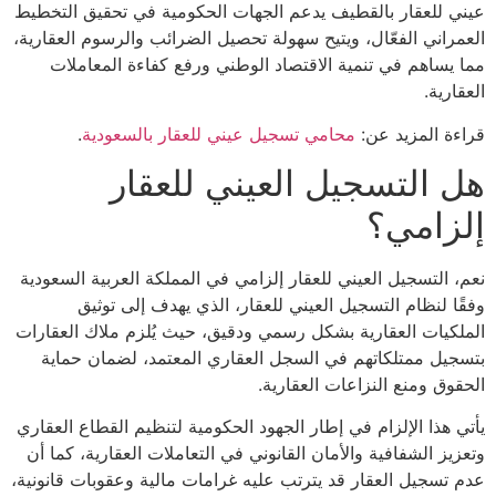
ي للعقار بالقطيف يدعم الجهات الحكومية في تحقيق التخطيط
مراني الفعّال، ويتيح سهولة تحصيل الضرائب والرسوم العقارية،
 يساهم في تنمية الاقتصاد الوطني ورفع كفاءة المعاملات
ارية.
ءة المزيد عن:
محامي تسجيل عيني للعقار بالسعودية
.
 التسجيل العيني للعقار
زامي؟
، التسجيل العيني للعقار إلزامي في المملكة العربية السعودية
ًا لنظام التسجيل العيني للعقار، الذي يهدف إلى توثيق
لكيات العقارية بشكل رسمي ودقيق، حيث يُلزم ملاك العقارات
جيل ممتلكاتهم في السجل العقاري المعتمد، لضمان حماية
قوق ومنع النزاعات العقارية.
ي هذا الإلزام في إطار الجهود الحكومية لتنظيم القطاع العقاري
زيز الشفافية والأمان القانوني في التعاملات العقارية، كما أن
 تسجيل العقار قد يترتب عليه غرامات مالية وعقوبات قانونية،