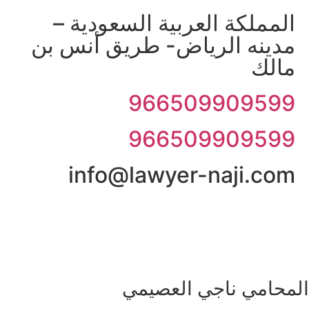
لمملكة العربية السعودية –
دينه الرياض- طريق أنس بن
الك
96650990959
96650990959
info@lawyer-naji.co
حامي ناجي العصيمي