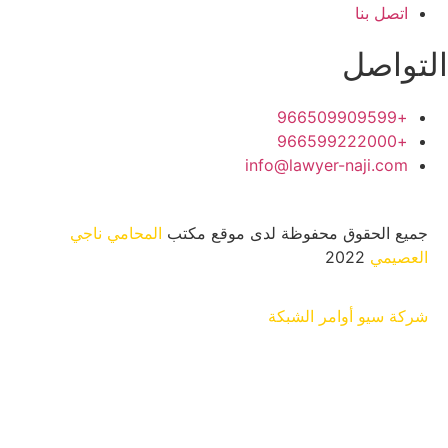
اتصل بنا
تواصل
+966509909599
+966599222000
info@lawyer-naji.com
يع الحقوق محفوظة لدى موقع مكتب
المحامي ناجي
عصيمي
2022
كة سيو
أوامر الشبكة