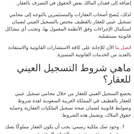
فة إلى فقدان المالك بعض الحقوق في التصرف بالعقار.
ك، يُنصح أصحاب العقارات والمستثمرين بالتوجه إلى محامي
يل عيني للعقار بالقطيف مختص بالتسجيل العيني لضمان
كمال الإجراءات وفق الأنظمة المعمول بها، وتجنب أي مشاكل
نية مستقبلية.
 بنا
الآن للإجابة على كافة الاستشارات القانونية والاستفادة
ديد من الخدمات القانونية المتميزة.
هي شروط التسجيل العيني
عقار؟
ع التسجيل العيني للعقار من خلال محامي تسجيل عيني
قار بالقطيف في المملكة العربية السعودية لعدة شروط
ابط قانونية لضمان صحة تسجيل الملكيات العقارية وحماية
ق الملاك، وتشمل هذه الشروط:
وجود صك ملكية رسمي: يجب أن يكون العقار مملوكًا بصك
شرعي موثق ومعتمد من الجهات المختصة.