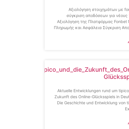
Αξιολόγηση στοιχημάτων με fo
σύγκριση αποδόσεων για νέους
Αξιολόγηση της Πλατφόρμας Fonbet
Πληρωμής και Ασφάλεια Σύγκριση Απ
gen_rund_um_tipico_und_die_Zukunft_des_On
Glückssp
Aktuelle Entwicklungen rund um tipico
Zukunft des Online-Glücksspiels in Deu
Die Geschichte und Entwicklung von ti
E