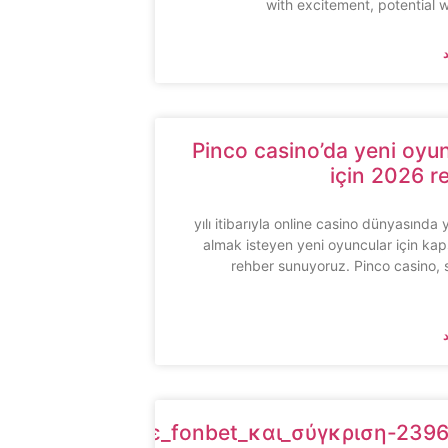
with excitement, potential 
Pinco casino’da yeni oyu
için 2026 r
2026 yılı itibarıyla online casino dünyasında 
almak isteyen yeni oyuncular için kap
rehber sunuyoruz. Pinco casino,
στοιχημάτων_με_fonbet_και_σύγκριση-239