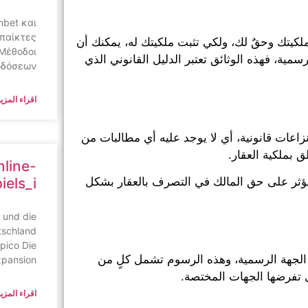
nbet και
 παίκτες
و ملكيتك وحقٌ لك، ولكي تثبت ملكيتك له، يمكنك أن
 Μέθοδοι
ية، فهذه الوثائق تعتبر الدليل القانوني الذي
οδόσεων
اقراء المزيد
 نزاعات قانونية، أي لا يوجد عليه أي مطالبات من
 بملكية العقار.
line-
iels_i
يؤثر على حق المالك في التصرف بالعقار بشكل
 und die
tschland
pico Die
الجهة الرسمية، وهذه الرسوم تشمل كلٍ من
xpansion
تفرضها الجهات المختصة.
اقراء المزيد