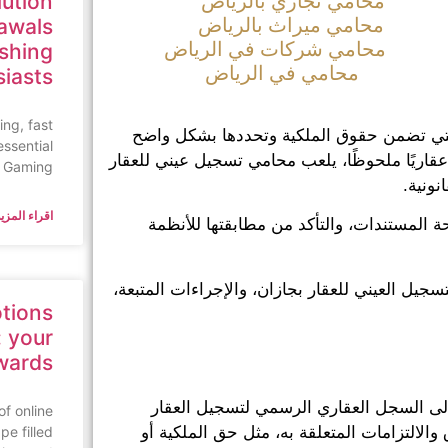
lution
محامي تجاري بالرياض
محامي ميراث بالرياض
awals
محامي شركات في الرياض
ishing
محامي في الرياض
siasts
ing, fast
ة التي تضمن حقوق الملكية وتحددها بشكل واضح
essential
عقاريًا ملحوظًا، يلعب محامي تسجيل عيني للعقار
n Gaming,
نونية.
اقراء المزيد
المستندات، والتأكد من مطابقتها للأنظمة
يل العيني للعقار بجازان، والإجراءات المتبعة،
tions
 your
wards
ه إلى السجل العقاري الرسمي لتسجيل العقار
of online
pe filled
الالتزامات المتعلقة به، مثل حق الملكية أو