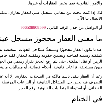
والأمور القانونية فيما يخص العقارات أو غيرها.
لذا، إذا كنت تبحث عن محامي تسجيل عيني للعقار بجازان، يمكنك
الاتصال بنا الآن.
أو التواصل من خلال الرقم التالي :
966509909599
ما معنى العقار محجوز مسجل عينيً
عندما يكون العقار محجوزًا ومسجلًا عينيًا في الجهات المختصة ب
كملكية رسمية لصاحبه ويضمن حقوقه وملكيته للعقار، لكنه خاضع 
الرهن أو نقل الملكية، حتى يتم رفع الحجز بقرار رسمي من الجه
ديون مستحقة، نزاعات قانونية، أحكام قضائية، أو مطالبات مالية
رغم أن العقار يبقى باسم مالكه في السجلات العقارية، إلا أنه عن
التصرف فيه لحين حل المشاكل القانونية أو النزاعات المرتبطة به
القضائي، أو استيفاء المتطلبات القانونية لرفع الحجز.
في الختام