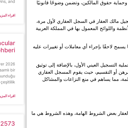
wins, and
وحماية حقوق المالكين، وتضمن وضوحًا قانونيًا
اقراء المزيد
جيل مالك العقار في السجل العقاري لأول مرة،
ظمة واللوائح المعمول بها في المملكة العربية
ncular
يسمح لاحقًا بإجراء أي معاملات أو تغييرات عليه
ehberi
yer
ة التسجيل العيني الأول، بالإضافة إلى توثيق
samlı bir
الرهن أو التقسيم، حيث يقوم المسجل العقاري
 sunduğu
نظمة، مما يساهم في منع النزاعات والمشاكل
çeşitlilik
اقراء المزيد
لعقار بعض الشروط الهامة، وهذه الشروط هي ما
62573