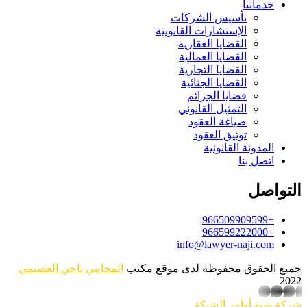
خدماتنا
تأسيس الشركات
الإستشارات القانونية
القضايا العقارية
القضايا العمالية
القضايا التجارية
القضايا الجنائية
قضايا الجرائم
التمثيل القانوني
صياغة العقود
توثيق العقود
المدونة القانونية
اتصل بنا
التواصل
+966509909599
+966599222000
info@lawyer-naji.com
جميع الحقوق محفوظة لدى موقع مكتب
المحامي ناجي العصيمي
2022
whatsapp
شركة سيو
أوامر الشبكة