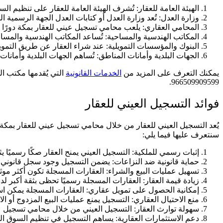
الهيئة العامة للعقار: تُشرف الهيئة العامة للعقار على تنظيم 
وزارة العدل: تُعد وزارة العدل أو كتابات العدل الجهة الرسمية
المحامي العقاري: يلعب محامي تسجيل عيني للعقار بمكة دورًا أس
المكاتب الهندسية والمساحية: تُساعد المكاتب الهندسية والمسا
البنوك والمؤسسات التمويلية: عند شراء العقار عن طريق التمو
الجهات البلدية وأمانات المناطق: تُساهم الجهات البلدية وأمان
يمكنك التعرف على المزيد من
الخدمات القانونية
التي يُقدمها مكتب ا
966509909599.
فوائد التسجيل العيني للعقار
يُعد التسجيل العيني للعقار من خلال محامي تسجيل عيني للعقار بمكة خ
سنتعرف عليها فيما يلي:
إثبات رسمي للملكية: التسجيل العيني يمنح العقار صكًا رسميًا ي
حماية قانونية ضد النزاعات: يضمن التسجيل وجود سجل قانوني 
تسهيل عمليات البيع والشراء: العقارات المسجلة تكون أكثر موثو
زيادة قيمة العقار: العقارات المسجلة رسميًا تحظى بثقة أكبر ل
إمكانية الحصول على تمويل عقاري: العقارات المسجلة يمكن 
منع الاحتيال العقاري: التسجيل يمنع عمليات البيع المزدوج أو ا
سهولة توارث العقار: التسجيل العيني من خلال محامي تسجيل عين
دعم الاستثمارات العقارية: يساهم التسجيل في تنظيم السوق العقا