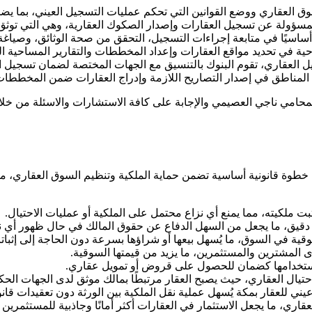
السوق العقاري ووضع القوانين التي تحكم عمليات التسجيل العيني، بما 
 المسؤولة عن تسجيل العقارات وإصدار الصكوك العقارية، وهي التي توثق 
اسيًا في متابعة إجراءات التسجيل، التحقق من صحة الوثائق، وصياغة ال
حية في تحديد مواقع العقارات وإعداد المخططات والتقارير المساحية ال
يل العقاري، تقوم البنوك بالتنسيق مع الجهات المختصة لضمان تسجيل 
ات المناطق في إصدار التصاريح اللازمة وإدراج العقارات ضمن المخططات 
لمحامي ناجي العصيمي والإجابة على كافة الاستشارات والاسئلة من خلا
طوة قانونية أساسية تضمن حماية الملكية وتنظيم السوق العقاري، مما يم
ثبت ملكيته، مما يمنع أي نزاع محتمل على الملكية أو عمليات الاحتيال.
دقيق، ما يجعل من السهل الدفاع عن حقوق المالك في حال ظهور أي ن
قية في السوق، ما يُسهل بيعها أو شراؤها بسرعة دون الحاجة إلى إثبات
دى المشترين والمستثمرين، ما يزيد من قيمتها السوقية.
استخدامها كضمان للحصول على قروض أو تمويل عقاري.
لاحتيال العقاري، حيث يصبح العقار مرتبطًا بمالك موثق لدى الجهات الحك
ي للعقار بمكة يُسهل عملية نقل الملكية بين الورثة دون تعقيدات قانو
ري، ما يجعل الاستثمار في العقارات أكثر أمانًا وجاذبية للمستثمرين ا