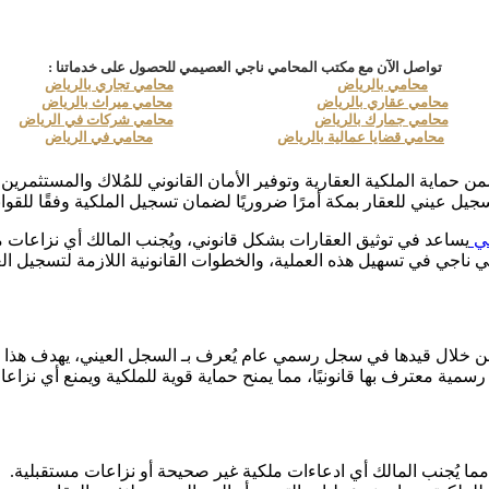
تواصل الآن مع مكتب المحامي ناجي العصيمي للحصول على خدماتنا :
محامي بالرياض
محامي تجاري بالرياض
محامي عقاري بالرياض
محامي ميراث بالرياض
محامي جمارك بالرياض
محامي شركات في الرياض
محامي قضايا عمالية بالرياض
محامي في الرياض
حماية الملكية العقارية وتوفير الأمان القانوني للمُلاك والمستثمرين
يل عيني للعقار بمكة أمرًا ضروريًا لضمان تسجيل الملكية وفقًا للقوان
مي
يساعد في توثيق العقارات بشكل قانوني، ويُجنب المالك أي نزاعات م
ي ناجي في تسهيل هذه العملية، والخطوات القانونية اللازمة لتسجيل ا
ات من خلال قيدها في سجل رسمي عام يُعرف بـ السجل العيني، يهدف هذا
رسمية معترف بها قانونيًا، مما يمنح حماية قوية للملكية ويمنع أي نزاع
، مما يُجنب المالك أي ادعاءات ملكية غير صحيحة أو نزاعات مستقبلية.