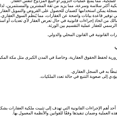
كية، مما يمنع عمليات التزوير أو البيع المزدوج لنفس العقار.
ملكية أكثر سلاسة وسرعة، مما يزيد من ثقة المشترين والمستثمرين، لذ
 المسجلة يمكن استخدامها كضمان للحصول على القروض والتمويل العقاري،
توفير قاعدة بيانات واضحة عن العقارات، مما يُنظم السوق العقاري.
لمالك من اتخاذ إجراءات قانونية في حال تعرض العقار لأي تعديات أو است
لرسمي للعقار عملية التقسيم بين الورثة.
ت القانونية في القانون المحلي والدولي.
ة لحفظ الحقوق العقارية، وخاصةً في المدن الكبرى مثل مكة المكرمة،
تبطًا به في السجل العقاري.
يؤدي إلى صعوبة التتبع في حالة تعدد الملكيات.
أحد أهم الإجراءات القانونية التي تهدف إلى تثبيت ملكية العقارات ب
ه العملية وضمان تنفيذها وفقًا للقوانين والأنظمة المعمول بها.