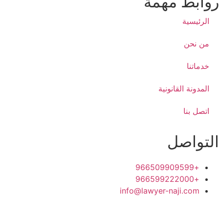
روابط مهمة
الرئيسية
من نحن
خدماتنا
المدونة القانونية
اتصل بنا
التواصل
+966509909599
+966599222000
info@lawyer-naji.com