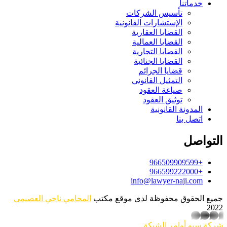
خدماتنا
تأسيس الشركات
الإستشارات القانونية
القضايا العقارية
القضايا العمالية
القضايا التجارية
القضايا الجنائية
قضايا الجرائم
التمثيل القانوني
صياغة العقود
توثيق العقود
المدونة القانونية
اتصل بنا
التواصل
+966509909599
+966599222000
info@lawyer-naji.com
جميع الحقوق محفوظة لدى موقع مكتب
المحامي ناجي العصيمي
2022
whatsapp
شركة سيو
أوامر الشبكة