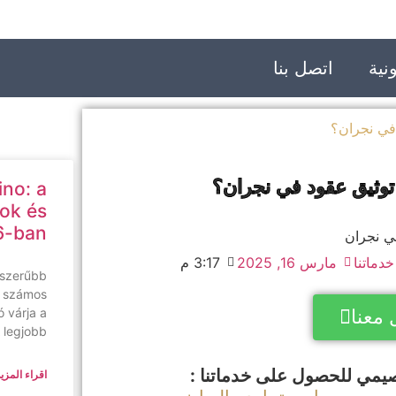
نية
اتصل بنا
في نجران؟
وثيق عقود في نجران؟
ino: a
ok és
6-ban
خدماتنا
مارس 16, 2025
3:17 م
pszerűbb
s számos
 várja a
 معنا
A legjobb
يمي للحصول على خدماتنا :
اقراء المزيد