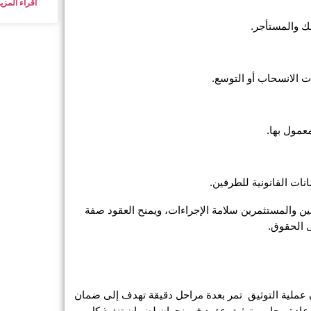
اقراء المزيد
إن توثيق العقود في وزارة العدل نجران عبر محامٍ مختص يضمن للمواطنين والمستثمرين سلامة الإجراءات، ويمنح العقود صفة 
ى الحقوق.
لكي نجيب عن سؤال كيفية توثيق عقد بيع رسمي فإننا يجب أن نعرف أن عملية التوثيق  تمر بعدة مراحل دقيقة تهدف إلى ضمان 