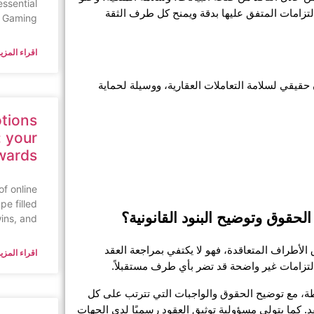
essential
العقار من أي التزامات أو نزاعات. بالإضافة إلى ذلك، فهو يضمن تنفيذ الالتزامات المتفق عليها بدقة ويمنح كل طرف الثقة 
n Gaming,
اقراء المزيد
إن توثيق عقد بيع عقار في نجران ليس مجرد إجراء روتيني، بل هو ضمان حقيقي لسلامة التعاملات العقارية، ووسيلة لحماية 
tions
 your
wards
of online
pe filled
حقوق وتوضيح البنود القانونية؟
wins, and
يعد افضل محامي توثيق عقود في نجران عنصرًا أساسيًا في حماية حقوق الأطراف المتعاقدة، فهو لا يكتفي بمراجعة العقد 
اقراء المزيد
التزامات غير واضحة قد تضر بأي طرف مستقبلاً.
يقوم محامي عقود بيع معتمد في نجران بشرح البنود القانونية بلغة مبسطة، مع توضيح الحقوق والواجبات التي تترتب على كل 
طرف، مما يساعد على اتخاذ قرارات واعية مبنية على الفهم الكامل للعقد. كما يتولى مسؤولية توثيق العقود رسميًا لدى الجهات 