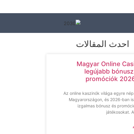
احدث المقالات
Magyar Online Cas
legújabb bónusz
promóciók 202
Az online kaszinók világa egyre né
Magyarországon, és 2026-ban i
izgalmas bónusz és promóció
játékosokat. 