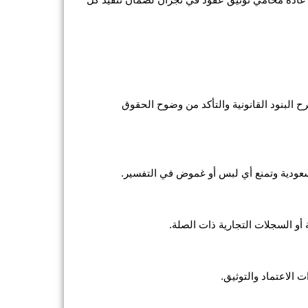
صحة العقود ومطابقتها للأنظمة المعمول بها في المملكة، ويُشرف عليها عادة محامي توثيق عقود في نجران لضمان تنفيذ كل 
 تبدأ العملية بمراجعة المحامي لتفاصيل الاتفاق بين الأطراف، وشرح البنود القانونية والتأكد من وضوح الحقوق 