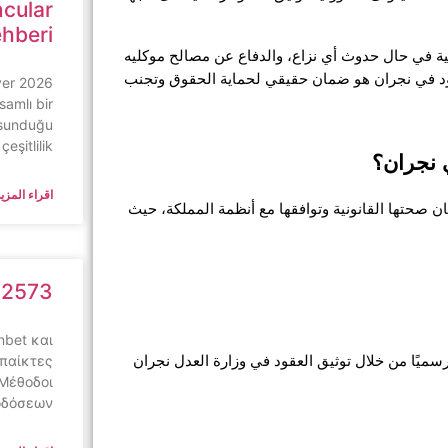
ncular
ehberi
دور المحامي لا يقتصر على التوثيق فحسب، بل يمتد إلى المتابعة القانونية في حال حدوث أي نزاع، والدفاع عن مصالح موكليه 
بما يتوافق مع الأنظمة السعودية. لذا فإن اختيار افضل محامي توثيق عقود في نجران هو ضمان حقيقي لحماية الحقوق وتجنب 
yer
samlı bir
 sunduğu
çeşitlilik
ي نجران؟
اقراء المزيد
تتعدد أنواع العقود التي يشرف عليها محامي توثيق عقود في نجران لضمان صحتها القانونية وتوافقها مع أنظمة المملكة، حيث 
62573
nbet και
 παίκτες
 وتشمل نقل الملكية وتحديد الالتزامات بين الطرفين مع اعتمادها رسميًا من خلال توثيق العقود في وزارة العدل نجران 
 Μέθοδοι
οδόσεων