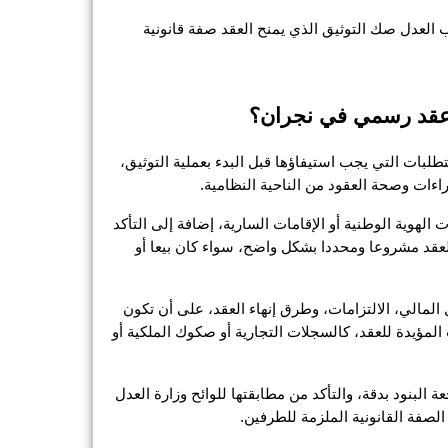
 بعد مراجعة الطلب من الجهات المختصة، يصدر المحامي أو الكاتب العدل صك التوثيق الذي يمنح العقد صفة قانونية 
ي عقد رسمي في نجران؟
يعد محامي توثيق عقود في نجران الجهة القانونية الأقدر على توضيح المتطلبات التي يجب استيفاؤها قبل البدء بعملية التوثيق، 
ات وصحة العقود من الناحية النظامية.
أول هذه الشروط هو تحديد هوية الأطراف بوضوح، من خلال تقديم بطاقات الهوية الوطنية أو الإقامات السارية، إضافة إلى التأكد 
من الأهلية القانونية لكل طرف لإبرام العقد. كما يجب أن يكون موضوع العقد مشروعا ومحددا بشكل واضح، سواء كان بيعا أو 
كذلك يشترط أن تذكر في العقد كافة البنود الجوهرية مثل المدة، المقابل المالي، الالتزامات، وطرق إنهاء العقد، على أن تكون 
الصياغة خالية من الغموض أو التضارب. ومن الضروري إرفاق المستندات المؤيدة للعقد، كالسجلات التجارية أو صكوك الملكية أو 
بعد استكمال هذه المتطلبات، يتولى محامي توثيق عقود في نجران مراجعة البنود بدقة، والتأكد من مطابقتها للوائح وزارة العدل 
الصفة القانونية الملزمة للطرفين.