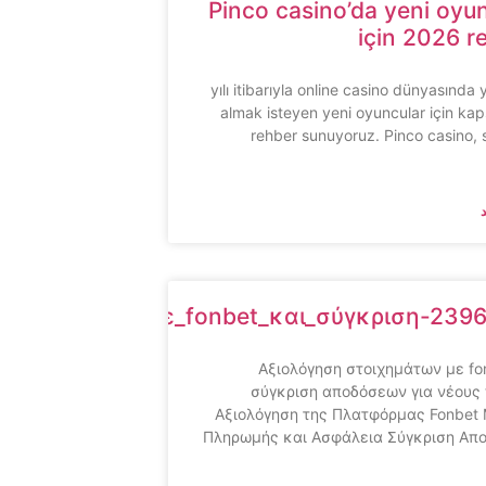
Pinco casino’da yeni oyu
için 2026 r
2026 yılı itibarıyla online casino dünyasında 
almak isteyen yeni oyuncular için kap
rehber sunuyoruz. Pinco casino,
στοιχημάτων_με_fonbet_και_σύγκριση-239
Αξιολόγηση στοιχημάτων με fo
σύγκριση αποδόσεων για νέους
Αξιολόγηση της Πλατφόρμας Fonbet
Πληρωμής και Ασφάλεια Σύγκριση Απ