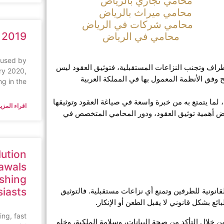
محامي تجاري بالرياض
محامي ميراث بالرياض
محامي شركات في الرياض
 2019
محامي في الرياض
aused by
يعتبر محامي توثيق عقود في نجران الركيزة الأساسية لضمان حقوق الأطراف وتجنب النزاعات المستقبلية، فتوثيق العقود ليس 
ry 2020,
مجرد إجراء شكلي، بل هو ضمان قانوني يثبت الالتزامات ويحفظ المصالح وفق الأنظمة المعمول بها في المملكة العربية 
ng in the
ويعد مكتب المحامي ناجي العصيمي من المكاتب الرائدة في هذا المجال، لما يتمتع به من خبرة واسعة في صياغة العقود وتوثيقها 
اقراء المزيد
رسميا بما يتوافق مع القوانين السعودية الحديثة، وفي هذا المقال نستعرض أهمية توثيق العقود، ودور المحامي المتخصص في 
lution
awals
ishing
siasts
تعد عملية توثيق عقد بيع عقار في نجران خطوة جوهرية تضمن الحماية القانونية للطرفين وتمنع أي نزاعات مستقبلية. فالتوثيق 
ع بشكل قانوني لا يقبل الطعن أو الإنكار.
ing, fast
كما يسهم التوثيق في الحفاظ على الشفافية داخل المعاملات العقارية، من خلال التأكد من صحة البيانات، وسلامة الملكية، وخلو 