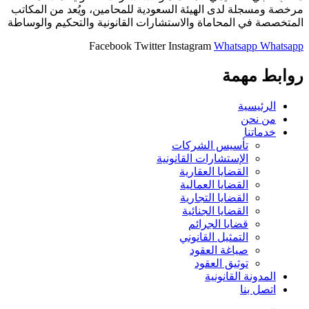
مرخصة ومسجلة لدى الهيئة السعودية للمحامين، ويُعد من المكاتب
المتخصصة في المحاماة والاستشارات القانونية والتحكيم والوساطة
Facebook
Twitter
Instagram
Whatsapp
Whatsapp
روابط مهمة
الرئيسية
من نحن
خدماتنا
تأسيس الشركات
الإستشارات القانونية
القضايا العقارية
القضايا العمالية
القضايا التجارية
القضايا الجنائية
قضايا الجرائم
التمثيل القانوني
صياغة العقود
توثيق العقود
المدونة القانونية
اتصل بنا