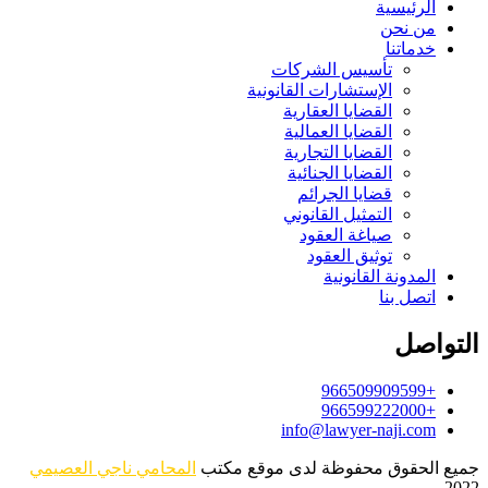
الرئيسية
من نحن
خدماتنا
تأسيس الشركات
الإستشارات القانونية
القضايا العقارية
القضايا العمالية
القضايا التجارية
القضايا الجنائية
قضايا الجرائم
التمثيل القانوني
صياغة العقود
توثيق العقود
المدونة القانونية
اتصل بنا
التواصل
+966509909599
+966599222000
info@lawyer-naji.com
جميع الحقوق محفوظة لدى موقع مكتب
المحامي ناجي العصيمي
2022