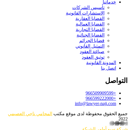
خدماتنا
تأسيس الشركات
الإستشارات القانونية
القضايا العقارية
القضايا العمالية
القضايا التجارية
القضايا الجنائية
قضايا الجرائم
التمثيل القانوني
صياغة العقود
توثيق العقود
المدونة القانونية
اتصل بنا
التواصل
+966509909599
+966599222000
info@lawyer-naji.com
جميع الحقوق محفوظة لدى موقع مكتب
المحامي ناجي العصيمي
2022
whatsapp
شركة سيو
أوامر الشبكة