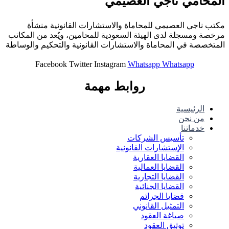
المحامي ناجي العصيمي
مكتب ناجي العصيمي للمحاماة والاستشارات القانونية منشأة
مرخصة ومسجلة لدى الهيئة السعودية للمحامين، ويُعد من المكاتب
المتخصصة في المحاماة والاستشارات القانونية والتحكيم والوساطة
Facebook
Twitter
Instagram
Whatsapp
Whatsapp
روابط مهمة
الرئيسية
من نحن
خدماتنا
تأسيس الشركات
الإستشارات القانونية
القضايا العقارية
القضايا العمالية
القضايا التجارية
القضايا الجنائية
قضايا الجرائم
التمثيل القانوني
صياغة العقود
توثيق العقود