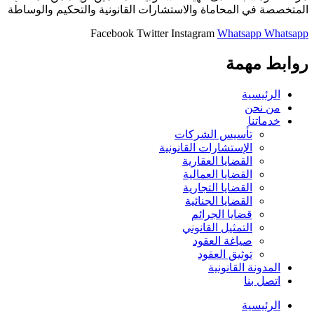
المتخصصة في المحاماة والاستشارات القانونية والتحكيم والوساطة
Facebook
Twitter
Instagram
Whatsapp
Whatsapp
روابط مهمة
الرئيسية
من نحن
خدماتنا
تأسيس الشركات
الإستشارات القانونية
القضايا العقارية
القضايا العمالية
القضايا التجارية
القضايا الجنائية
قضايا الجرائم
التمثيل القانوني
صياغة العقود
توثيق العقود
المدونة القانونية
اتصل بنا
الرئيسية