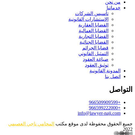
من نحن
خدماتنا
تأسيس الشركات
الإستشارات القانونية
القضايا العقارية
القضايا العمالية
القضايا التجارية
القضايا الجنائية
قضايا الجرائم
التمثيل القانوني
صياغة العقود
توثيق العقود
المدونة القانونية
اتصل بنا
التواصل
+966509909599
+966599222000
info@lawyer-naji.com
جميع الحقوق محفوظة لدى موقع مكتب
المحامي ناجي العصيمي
2022
whatsapp