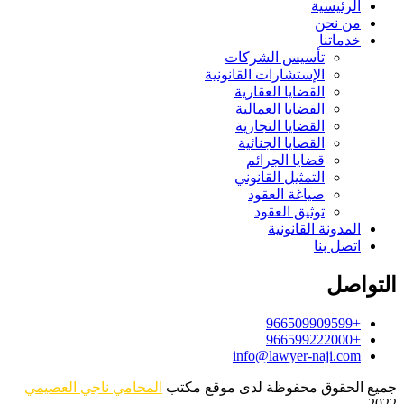
الرئيسية
من نحن
خدماتنا
تأسيس الشركات
الإستشارات القانونية
القضايا العقارية
القضايا العمالية
القضايا التجارية
القضايا الجنائية
قضايا الجرائم
التمثيل القانوني
صياغة العقود
توثيق العقود
المدونة القانونية
اتصل بنا
التواصل
+966509909599
+966599222000
info@lawyer-naji.com
جميع الحقوق محفوظة لدى موقع مكتب
المحامي ناجي العصيمي
2022