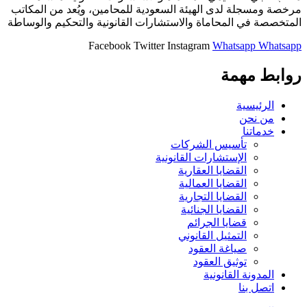
مرخصة ومسجلة لدى الهيئة السعودية للمحامين، ويُعد من المكاتب
المتخصصة في المحاماة والاستشارات القانونية والتحكيم والوساطة
Facebook
Twitter
Instagram
Whatsapp
Whatsapp
روابط مهمة
الرئيسية
من نحن
خدماتنا
تأسيس الشركات
الإستشارات القانونية
القضايا العقارية
القضايا العمالية
القضايا التجارية
القضايا الجنائية
قضايا الجرائم
التمثيل القانوني
صياغة العقود
توثيق العقود
المدونة القانونية
اتصل بنا