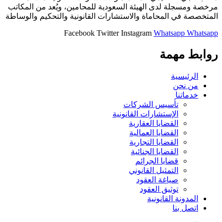
مرخصة ومسجلة لدى الهيئة السعودية للمحامين، ويُعد من المكاتب
المتخصصة في المحاماة والاستشارات القانونية والتحكيم والوساطة
Facebook
Twitter
Instagram
Whatsapp
Whatsapp
روابط مهمة
الرئيسية
من نحن
خدماتنا
تأسيس الشركات
الإستشارات القانونية
القضايا العقارية
القضايا العمالية
القضايا التجارية
القضايا الجنائية
قضايا الجرائم
التمثيل القانوني
صياغة العقود
توثيق العقود
المدونة القانونية
اتصل بنا