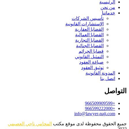
الرئيسية
من نحن
خدماتنا
تأسيس الشركات
الإستشارات القانونية
القضايا العقارية
القضايا العمالية
القضايا التجارية
القضايا الجنائية
قضايا الجرائم
التمثيل القانوني
صياغة العقود
توثيق العقود
المدونة القانونية
اتصل بنا
التواصل
+966509909599
+966599222000
info@lawyer-naji.com
جميع الحقوق محفوظة لدى موقع مكتب
المحامي ناجي العصيمي
2022