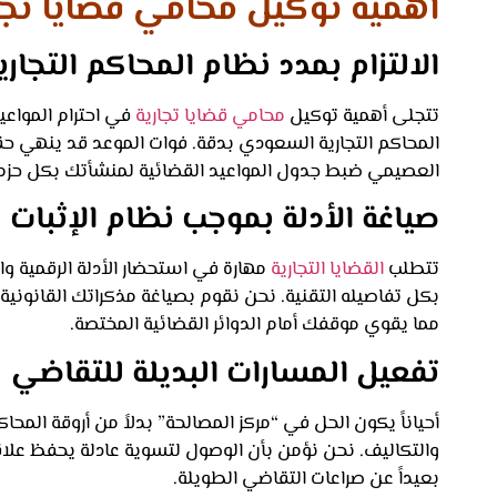
أهمية توكيل محامي قضايا تجا
الالتزام بمدد نظام المحاكم التجاري
تتجلى أهمية توكيل
محامي قضايا تجارية
في احترام المواعي
المحاكم التجارية السعودي بدقة. فوات الموعد قد ينهي حق
العصيمي ضبط جدول المواعيد القضائية لمنشأتك بكل حزم
صياغة الأدلة بموجب نظام الإثبات
تتطلب
القضايا التجارية
مهارة في استحضار الأدلة الرقمية وا
بكل تفاصيله التقنية. نحن نقوم بصياغة مذكراتك القانونية
مما يقوي موقفك أمام الدوائر القضائية المختصة.
تفعيل المسارات البديلة للتقاضي
أحياناً يكون الحل في “مركز المصالحة” بدلاً من أروقة المحا
والتكاليف. نحن نؤمن بأن الوصول لتسوية عادلة يحفظ علاقا
بعيداً عن صراعات التقاضي الطويلة.