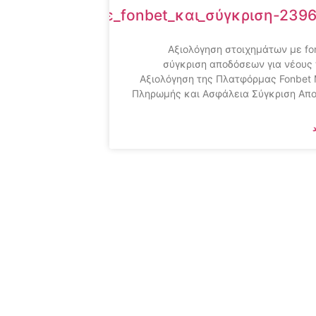
στοιχημάτων_με_fonbet_και_σύγκριση-239
Αξιολόγηση στοιχημάτων με fo
σύγκριση αποδόσεων για νέους
Αξιολόγηση της Πλατφόρμας Fonbet
Πληρωμής και Ασφάλεια Σύγκριση Απ