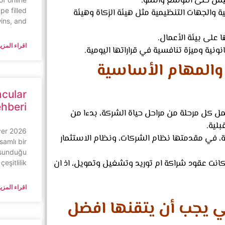
سيس حتى التوسع والنمو.
pe filled
 والجهات التنظيمية مثل هيئة الزكاة وهيئة
wins, and
اقراء المزيد
نية وميزة تنافسية في قراراتها اليومية.
والمهام الأساسية
ncular
ehberi
 كل مرحلة من مراحل حياة الشركة، بدءا من
لية.
yer
 في مقدمتها نظام الشركات، ونظام الاستثمار
samlı bir
 sunduğu
كانت عقود شراكة ام توريد وتشغيل وتمويل، اذ ان
çeşitlilik
اقراء المزيد
لتي يجب أن يتقنها افضل