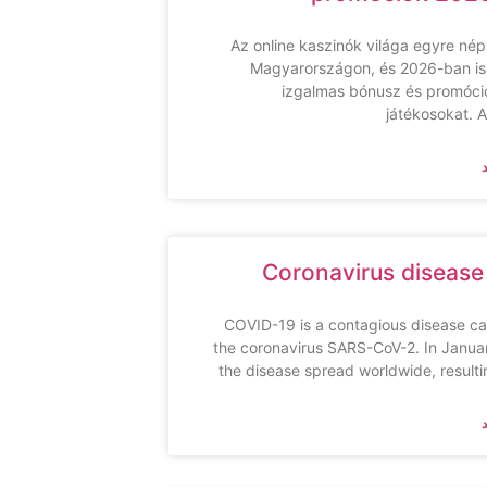
Az online kaszinók világa egyre né
Magyarországon, és 2026-ban i
izgalmas bónusz és promóció
játékosokat. 
Coronavirus disease
COVID-19 is a contagious disease c
the coronavirus SARS-CoV-2. In Janua
the disease spread worldwide, resulti