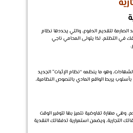
رية
ة
د الصارمة لتقديم الدفوع، والتي يحددها نظام
ك في التظلم، لذا يتولى المحامي ناجي
.
لشهادات، وهو ما ينظمه “نظام الإثبات” الجديد
 بأسلوب يربط الواقع المادي بالنصوص النظامية،
كم، وهي مهارة تفاوضية نتميز بها لتوفير الوقت
تك التجارية، ويضمن استمرارية تدفقاتك النقدية