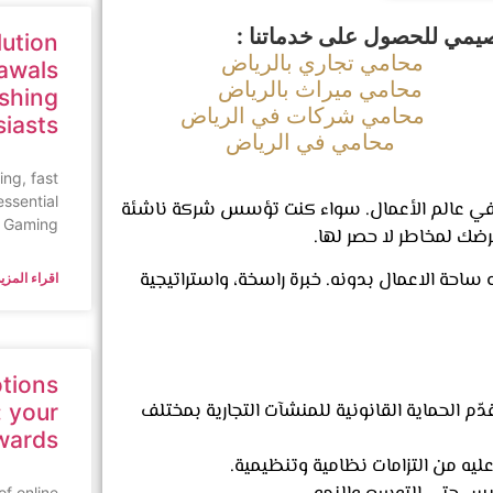
يمي للحصول على خدماتنا :
lution
محامي تجاري بالرياض
awals
محامي ميراث بالرياض
ishing
محامي شركات في الرياض
siasts
محامي في الرياض
ing, fast
essential
ل في عالم الأعمال. سواء كنت تؤسس شركة ناشئة
n Gaming,
رضك لمخاطر لا حصر لها.
 ساحة الاعمال بدونه. خبرة راسخة، واستراتيجية
اقراء المزيد
tions
الحماية القانونية للمنشآت التجارية بمختلف
 your
wards
يه من التزامات نظامية وتنظيمية.
of online