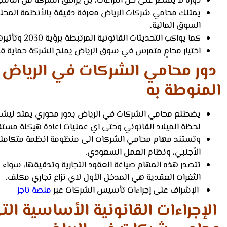
دوره لا يقتصر على حل النزاعات، بل يرافق الشركة من التأ
يمتلك محامي شركات الرياض معرفة دقيقة بالأنظمة المحلية
السوق المالية.
كما يواكب التحديثات القانونية المرتبطة برؤية 2030 وتأثيرها على بيئة الأعمال.
اختيار محامٍ متمرس في سوق الرياض يمنح الشركة حماية قانو
دور محامي الشركات في الرياض 
المنوطة به
يضطلع محامي الشركات في الرياض بدور محوري يمتد ليشمل
لحظة الميلاد القانوني وحتى اي عمليات اعادة هيكلة مستقب
وتستند مهام محامي الشركات الى منظومة انظمة متكاملة،
الأجنبي، ونظام العمل السعودي.
تتصدر هذه المهام صياغة العقود التجارية وتدقيقها، سواء 
الثغرات العقدية هي المدخل الأول لاي نزاع تجاري مكلف.
الإشراف على إجراءات تأسيس الشركات عبر
منصة ناجز
الإجراءات القانونية الأساسية ا