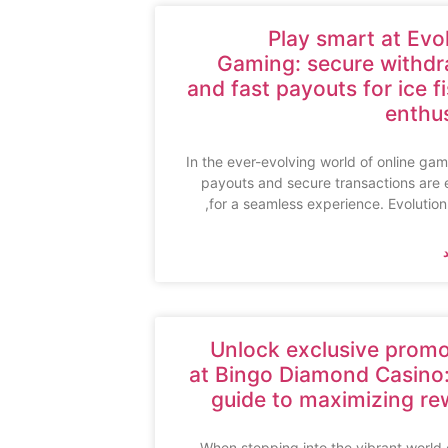
Play smart at Evo
Gaming: secure withdr
and fast payouts for ice f
enthu
In the ever-evolving world of online gam
payouts and secure transactions are 
for a seamless experience. Evolutio
Unlock exclusive promo
at Bingo Diamond Casino:
guide to maximizing re
When stepping into the vibrant world 