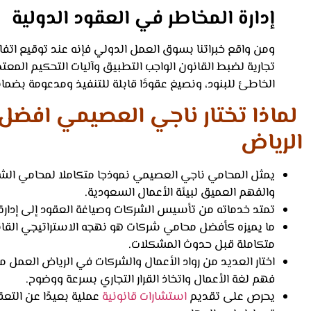
إدارة المخاطر في العقود الدولية
ومن واقع خبراتنا بسوق العمل الدولي فإنه عند توقيع اتفاق
تجارية لضبط القانون الواجب التطبيق وآليات التحكيم المع
الخاطئ للبنود، ونصيغ عقودًا قابلة للتنفيذ ومدعومة بضم
لماذا تختار ناجي العصيمي افض
الرياض
يمثل المحامي ناجي العصيمي نموذجا متكاملا لمحامي الشرك
والفهم العميق لبيئة الأعمال السعودية.
تمتد خدماته من تأسيس الشركات وصياغة العقود إلى إدارة الن
ما يميزه كأفضل محامي شركات هو نهجه الاستراتيجي القائم
متكاملة قبل حدوث المشكلات.
اختار العديد من رواد الأعمال والشركات في الرياض العمل
فهم لغة الأعمال واتخاذ القرار التجاري بسرعة ووضوح.
يحرص على تقديم
استشارات قانونية
عملية بعيدًا عن التع