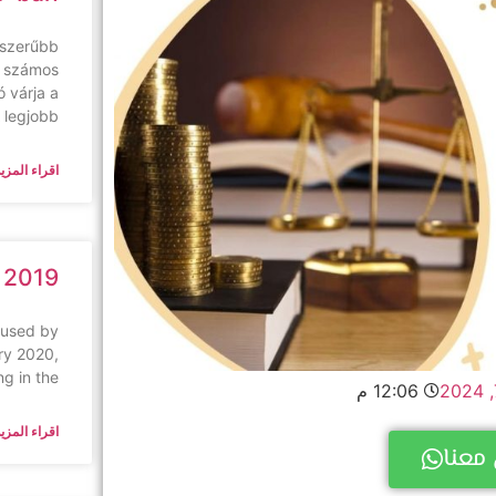
pszerűbb
s számos
 várja a
A legjobb
اقراء المزيد
 2019
aused by
ry 2020,
ng in the
12:06 م
اقراء المزيد
معنا