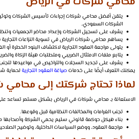
محامي شركات في الرياض
يتقن أفضل محامي شركات إجراءات تأسيس الشركات وتوثيق 
الشركات السعودي.
يشرف على تسجيل الشركات وإعداد محاضر الجمعيات وتنظيم ت
يساهم محامي شركات الرياض في تسوية النزاعات التجارية ق
يتولى مراجعة العقود التجارية لاكتشاف البنود الخطرة أو ا
يتابع ملفات الامتثال الضريبي ومتطلبات هيئة الزكاة والضري
يشرف على تجديد السجلات والتراخيص في مواعيدها لتجنب أ
يمكنك التعرف أيضًا على خدمات
صياغة العقود التجارية
لحماية شرك
لماذا تحتاج شركتك إلى محامي 
الاستعانة بـ محامي شركات في الرياض بشكل مستمر تساعد على
تجنب الغرامات والمخالفات النظامية قبل وقوعها.
بناء هيكل حوكمة قانوني سليم يحمي الشركة وأصحابها من
مراجعة العقود، ووضع السياسات الداخلية، وتوضيح الصلاحيات 