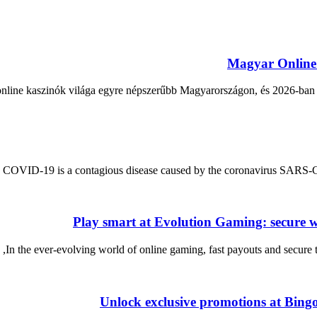
Magyar Online 
nline kaszinók világa egyre népszerűbb Magyarországon, és 2026-ban i
COVID-19 is a contagious disease caused by the coronavirus SARS-CoV
Play smart at Evolution Gaming: secure wi
In the ever-evolving world of online gaming, fast payouts and secure t
Unlock exclusive promotions at Bin