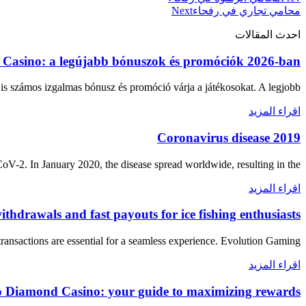
محامي تجاري في رفحاء
Next
احدث المقالات
Casino: a legújabb bónuszok és promóciók 2026-ban
s számos izgalmas bónusz és promóció várja a játékosokat. A legjobb
اقراء المزيد
Coronavirus disease 2019
-2. In January 2020, the disease spread worldwide, resulting in the
اقراء المزيد
thdrawals and fast payouts for ice fishing enthusiasts
ransactions are essential for a seamless experience. Evolution Gaming,
اقراء المزيد
go Diamond Casino: your guide to maximizing rewards