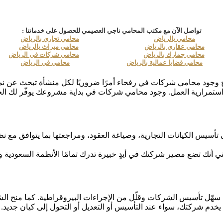
تواصل الآن مع مكتب المحامي ناجي العصيمي للحصول على خدماتنا :
محامي بالرياض
محامي تجاري بالرياض
محامي عقاري بالرياض
محامي ميراث بالرياض
محامي جمارك بالرياض
محامي شركات في الرياض
محامي قضايا عمالية بالرياض
محامي في الرياض
 وجود محامي شركات في رفحاء أمرًا ضروريًا لكل منشأة تبحث عن نم
تمرارية العمل. وجود محامي شركات في بداية مشروعك يوفّر لك الحماية
تأسيس الكيانات التجارية، وصياغة العقود، ومراجعتها بما يتوافق مع ن
أنك تضع مصير شركتك في أيدٍ خبيرة تدرك تمامًا الأنظمة السعودية 
 سهّل تأسيس الشركات وقلّل من الإجراءات البيروقراطية. كما منح الشر
خدم شركتك، سواء عند التأسيس أو التعديل أو التحول إلى كيان جديد.