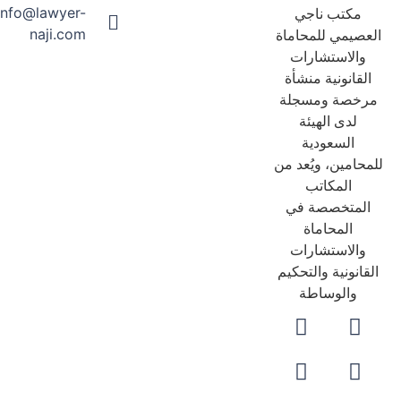
info@lawyer-
مكتب ناجي
naji.com
عصيمي للمحاماة
والاستشارات
لقانونية منشأة
رخصة ومسجلة
لدى الهيئة
السعودية
حامين، ويُعد من
المكاتب
لمتخصصة في
المحاماة
والاستشارات
قانونية والتحكيم
والوساطة