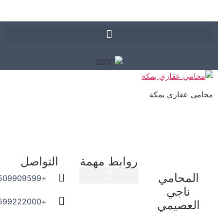
مي عقاري بمكة
روابط مهمة
التواصل
المحامي
+966509909599
ناجي
المدونة القانونية
+966599222000
العصيمي