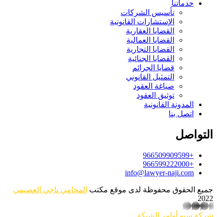
خدماتنا
تأسيس الشركات
الإستشارات القانونية
القضايا العقارية
القضايا العمالية
القضايا التجارية
القضايا الجنائية
قضايا الجرائم
التمثيل القانوني
صياغة العقود
توثيق العقود
المدونة القانونية
اتصل بنا
التواصل
+966509909599
+966599222000
info@lawyer-naji.com
جميع الحقوق محفوظة لدى موقع مكتب
المحامي ناجي العصيمي
2022
whatsapp
شركة سيو
أوامر الشبكة